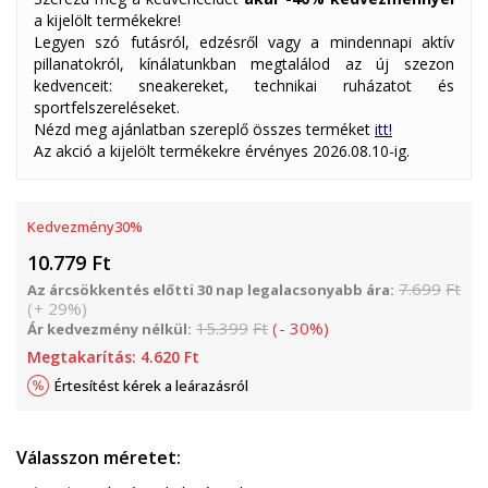
a kijelölt termékekre!
Legyen szó futásról, edzésről vagy a mindennapi aktív
pillanatokról, kínálatunkban megtalálod az új szezon
kedvenceit: sneakereket, technikai ruházatot és
sportfelszereléseket.
Nézd meg ajánlatban szereplő összes terméket
itt!
Az akció a kijelölt termékekre érvényes 2026.08.10-ig.
Kedvezmény
30
%
10.779
Ft
7.699
Ft
Az árcsökkentés előtti 30 nap legalacsonyabb ára:
(
+
29
%
)
15.399
Ft
(
-
30
%
)
Ár kedvezmény nélkül:
Megtakarítás:
4.620
Ft
Értesítést kérek a leárazásról
Válasszon méretet: