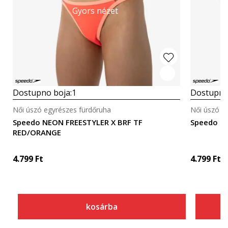
Gyors nézet
Dostupno boja:
1
Dostupno
Női úszó egyrészes fürdőruha
Női úszó e
Speedo NEON FREESTYLER X BRF TF
Speedo H
RED/ORANGE
4.799
Ft
4.799
Ft
kosárba