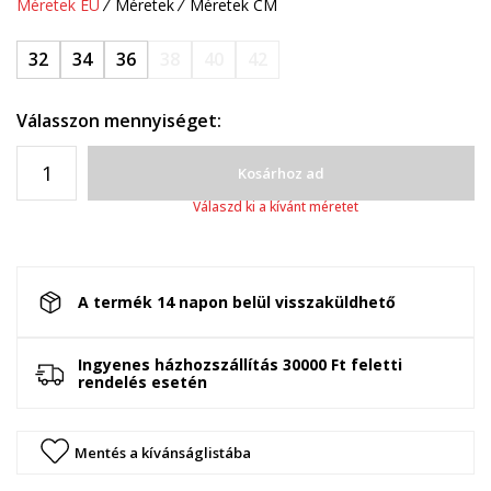
Méretek EU
Méretek
Méretek CM
32
34
36
38
40
42
Válasszon mennyiséget:
Kosárhoz ad
Válaszd ki a kívánt méretet
A termék 14 napon belül visszaküldhető
Ingyenes házhozszállítás 30000 Ft feletti
rendelés esetén
Mentés a kívánságlistába