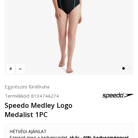
Egyrészes fürdőruha
Termékkód:
813474A274
Speedo Medley Logo
Medalist 1PC
HÉTVÉGI AJÁNLAT
Szerezd meg a kedvenceidet
akár -40% kedvezménnyel