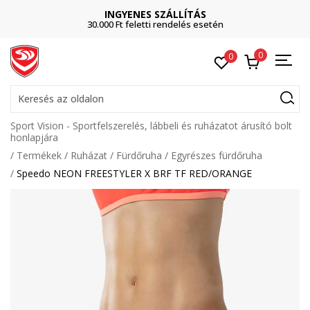
INGYENES SZÁLLÍTÁS
30.000 Ft feletti rendelés esetén
0
0
Keresés az oldalon
Sport Vision - Sportfelszerelés, lábbeli és ruházatot árusító bolt
honlapjára
Termékek
Ruházat
Fürdőruha
Egyrészes fürdőruha
Speedo NEON FREESTYLER X BRF TF RED/ORANGE