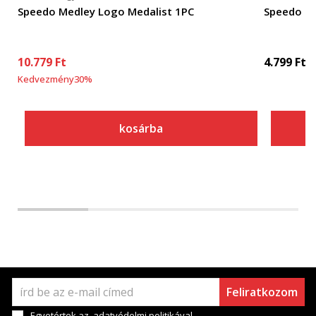
Speedo Medley Logo Medalist 1PC
Speedo H
10.779
Ft
4.799
Ft
Kedvezmény
30
%
kosárba
Feliratkozom
Egyetértek az
adatvédelmi politikával