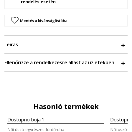
rendelés esetén
Mentés a kívánságlistába
Leírás
Ellenőrizze a rendelkezésre állást az üzletekben
Hasonló termékek
Részletek
Dostupno boja:
1
Dostupno
Gyors nézet
Női úszó egyrészes fürdőruha
Női úszó e