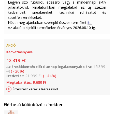
Legyen szó futásról, edzésről vagy a mindennapi aktív
pillanatokról, kínálatunkban megtalálod az új szezon
kedvenceit: sneakereket, technikai ruházatot és
sportfelszereléseket.
Nézd meg ajánlatban szereplő összes terméket
itt!
Az akció a kijelölt termékekre érvényes 2026.08.10-ig.
AKCIÓ
Kedvezmény
44
%
12.319
Ft
15.399
Az árcsökkentés előtti 30 nap legalacsonyabb ára:
Ft
(
-
20
%
)
21.999
Ft
(
-
44
%
)
Eredeti ár:
Megtakarítás:
9.680
Ft
Értesítést kérek a leárazásról
Elérhető különböző színekben: