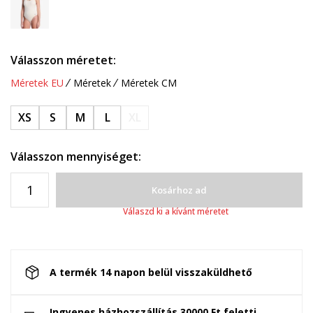
Válasszon méretet:
Méretek EU
Méretek
Méretek CM
XS
S
M
L
XL
Válasszon mennyiséget:
Kosárhoz ad
Válaszd ki a kívánt méretet
A termék 14 napon belül visszaküldhető
Ingyenes házhozszállítás 30000 Ft feletti