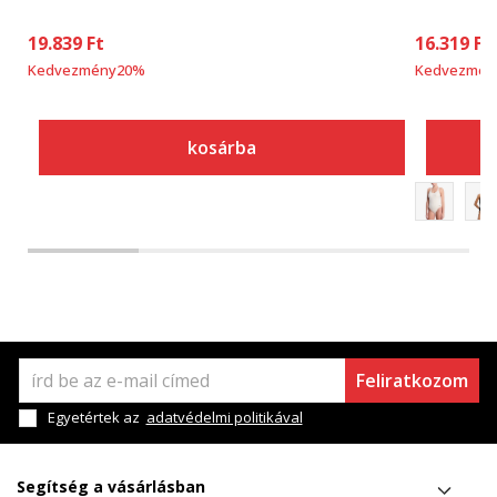
19.839
Ft
16.319
Ft
Kedvezmény
20
%
Kedvezmén
kosárba
Feliratkozom
Egyetértek az
adatvédelmi politikával
Segítség a vásárlásban