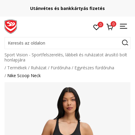
Utánvétes és bankkártyás fizetés
0
0
Keresés az oldalon
Sport Vision - Sportfelszerelés, lábbeli és ruházatot árusító bolt
honlapjára
Termékek
Ruházat
Fürdőruha
Egyrészes fürdőruha
Nike Scoop Neck