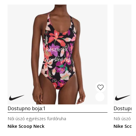
Részletek
Gyors nézet
Dostupno boja:
1
Dostupno
Női úszó egyrészes fürdőruha
Női úszó e
Nike Scoop Neck
Nike Scoo