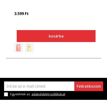
3.599
Ft
kosárba
Feliratkozom
Egyetértek az
adatvédelmi politikával