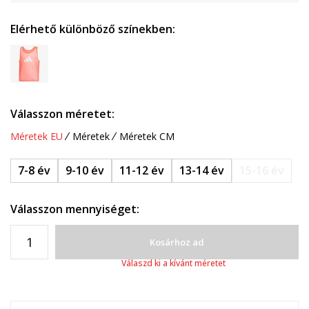
Elérhető különböző színekben:
Válasszon méretet:
Méretek EU
Méretek
Méretek CM
7-8 év
9-10 év
11-12 év
13-14 év
15-16 év
Válasszon mennyiséget:
Kosárhoz ad
Válaszd ki a kívánt méretet