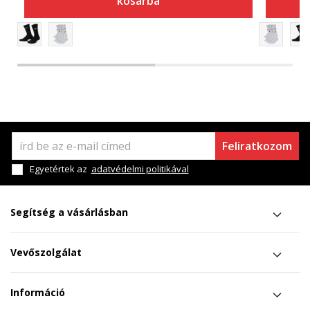
kosárba
Feliratkozom
Egyetértek az
adatvédelmi politikával
Segítség a vásárlásban
Vevőszolgálat
Információ