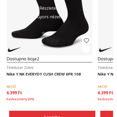
Részletek
Gyors nézet
Dostupno boja:
2
Dostupno
Tinédzser Zokni
Tinédzser 
Nike Y NK EVERYDY CUSH CREW 6PR 108
Nike Y NK
AKCIÓ
AKCIÓ
6.399
Ft
6.399
Ft
Kedvezmény
20
%
Kedvezmén