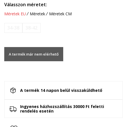
Válasszon méretet:
Méretek EU
Méretek
Méretek CM
34-38
38-42
A termék már nem elérhető
A termék 14 napon belül visszaküldhető
Ingyenes házhozszállítás 30000 Ft feletti
rendelés esetén