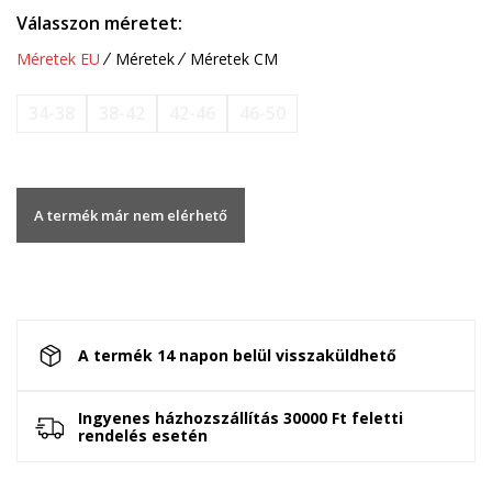
Válasszon méretet:
Méretek EU
Méretek
Méretek CM
34-38
38-42
42-46
46-50
A termék már nem elérhető
A termék 14 napon belül visszaküldhető
Ingyenes házhozszállítás 30000 Ft feletti
rendelés esetén