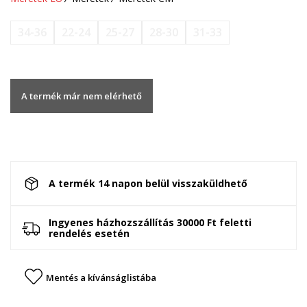
34-36
22-24
25-27
28-30
31-33
A termék már nem elérhető
A termék 14 napon belül visszaküldhető
Ingyenes házhozszállítás 30000 Ft feletti
rendelés esetén
Mentés a kívánságlistába