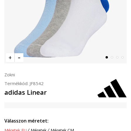
Zokni
Termékkód:
JF8542
adidas Linear
Válasszon méretet:
Méretek EU
Méretek
Méretek CM