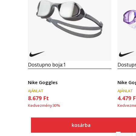
Dostupno boja:
1
Dostupn
Nike Goggles
Nike Go
AJÁNLAT
AJÁNLAT
8.679
Ft
4.479
F
Kedvezmény
30
%
Kedvezm
kosárba