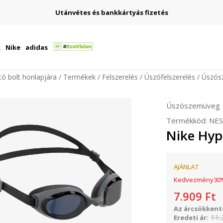
Utánvétes és bankkártyás fizetés
k
Nike
adidas
ító bolt honlapjára
Termékek
Felszerelés
Úszófelszerelés
Úszós
Úszószemüveg
Termékkód:
NES
Nike Hyp
AJÁNLAT
Kedvezmény
30
7.909
Ft
Az árcsökkenté
11.
Eredeti ár: