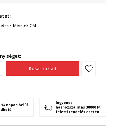
etet:
etek
Méretek CM
nyiséget:
Kosárhoz ad
Ingyenes
 14 napon belül
házhozszállítás 30000 Ft
ldhető
feletti rendelés esetén