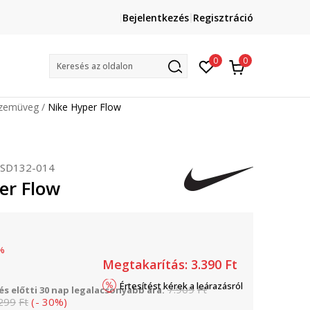
Lépj velünk kapcsolatba
Bejelentkezés
Regisztráció
online@sport-vision.hu
Mun
0
0
Keresés az oldalon
zemüveg
Nike Hyper Flow
SD132-014
er Flow
%
Megtakarítás:
3.390
Ft
Értesítést kérek a leárazásról
7.909
Ft
s előtti 30 nap legalacsonyabb ára:
299
Ft
(
-
30
%
)