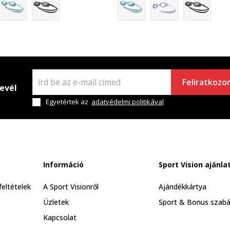
Feliratkozo
levél
Egyetértek az
adatvédelmi politikával
Információ
Sport Vision ajánla
feltételek
A Sport Visionről
Ajándékkártya
Üzletek
Sport & Bonus szabá
Kapcsolat