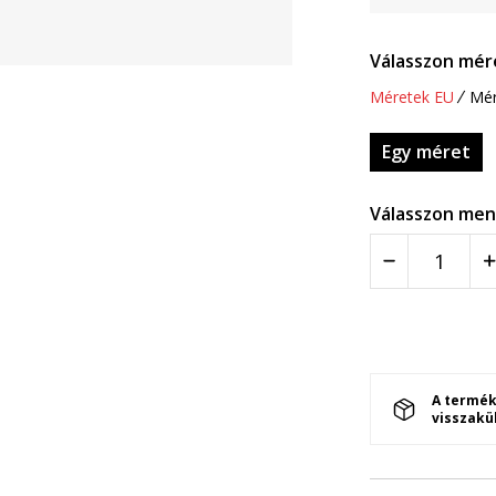
Válasszon mér
Méretek EU
Mér
Egy méret
Válasszon men
A termék
visszakü