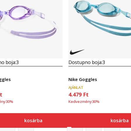
o boja:
3
Dostupno boja:
3
ggles
Nike Goggles
AJÁNLAT
t
4.479
Ft
ény
30
%
Kedvezmény
30
%
kosárba
kosárba