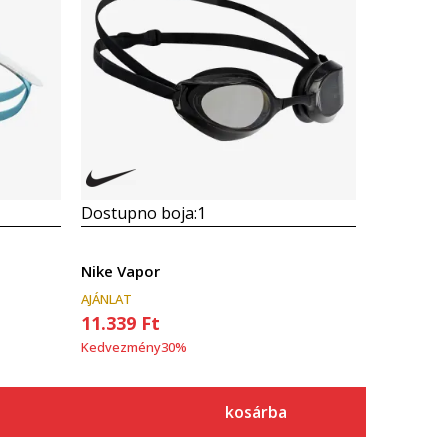
Dostupno boja:
1
Nike Vapor
AJÁNLAT
11.339
Ft
Kedvezmény
30
%
kosárba