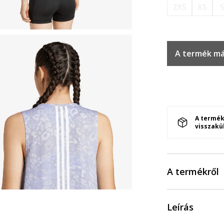
2XS
XS
A termék má
A termék
visszakü
A termékről
Leírás