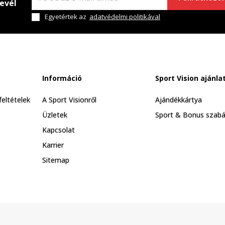
levél
Egyetértek az
adatvédelmi politikával
Információ
Sport Vision ajánla
feltételek
A Sport Visionről
Ajándékkártya
Üzletek
Sport & Bonus szabá
Kapcsolat
Karrier
Sitemap