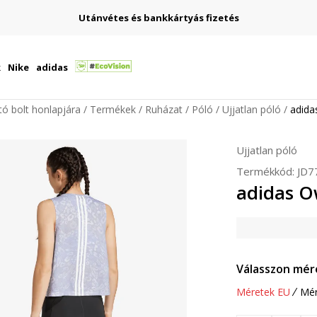
Utánvétes és bankkártyás fizetés
k
Nike
adidas
ító bolt honlapjára
Termékek
Ruházat
Póló
Ujjatlan póló
adida
Ujjatlan póló
Termékkód:
JD7
adidas O
Válasszon mér
Méretek EU
Mér