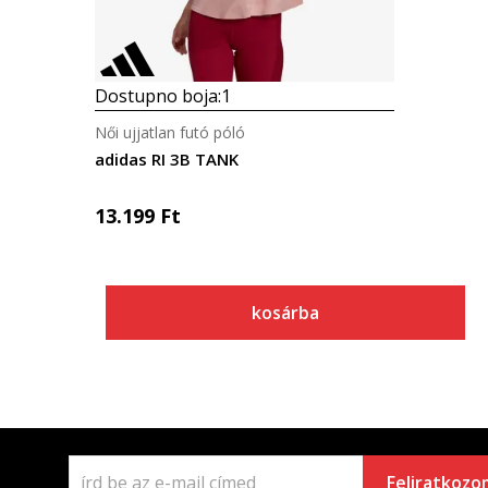
Dostupno boja:
1
Női ujjatlan futó póló
adidas RI 3B TANK
13.199
Ft
kosárba
Feliratkozo