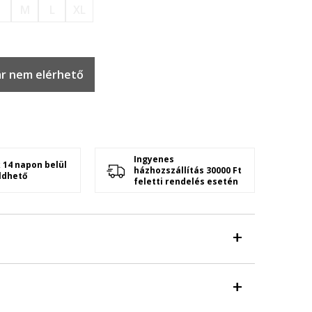
S
M
L
XL
r nem elérhető
Ingyenes
 14 napon belül
házhozszállítás 30000 Ft
ldhető
feletti rendelés esetén