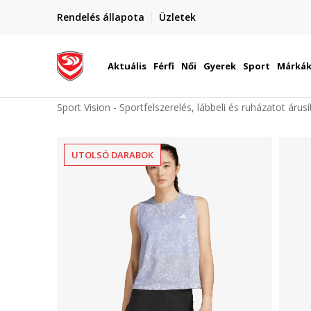
elünkre!
Rendelés állapota
Üzletek
Szállítás Magyarország területén
óinknak
Aktuális
Férfi
Női
Gyerek
Sport
Márká
Sport Vision - Sportfelszerelés, lábbeli és ruházatot árus
UTOLSÓ DARABOK