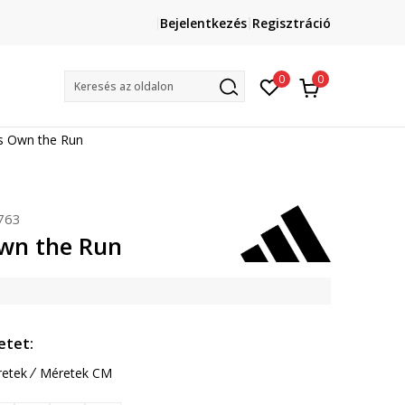
Lépj velünk kapcsolatba
Bejelentkezés
Regisztráció
online@sport-vision.hu
Mun
0
0
Keresés az oldalon
s Own the Run
763
wn the Run
etet:
etek
Méretek CM