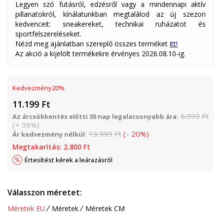
Legyen szó futásról, edzésről vagy a mindennapi aktív
pillanatokról, kínálatunkban megtalálod az új szezon
kedvenceit: sneakereket, technikai ruházatot és
sportfelszereléseket.
Nézd meg ajánlatban szereplő összes terméket
itt!
Az akció a kijelölt termékekre érvényes 2026.08.10-ig.
Kedvezmény
20
%
11.199
Ft
6.999
Ft
Az árcsökkentés előtti 30 nap legalacsonyabb ára:
(
+
38
%
)
13.999
Ft
(
-
20
%
)
Ár kedvezmény nélkül:
Megtakarítás:
2.800
Ft
Értesítést kérek a leárazásról
Válasszon méretet:
Méretek EU
Méretek
Méretek CM