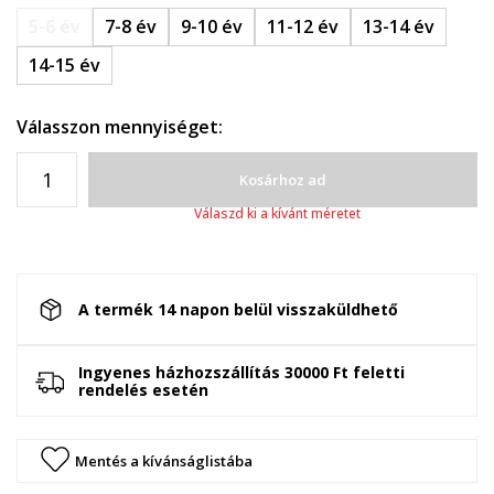
5-6 év
7-8 év
9-10 év
11-12 év
13-14 év
14-15 év
Válasszon mennyiséget:
Kosárhoz ad
Válaszd ki a kívánt méretet
A termék 14 napon belül visszaküldhető
Ingyenes házhozszállítás 30000 Ft feletti
rendelés esetén
Mentés a kívánságlistába