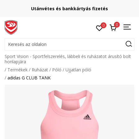
Utánvétes és bankkártyás fizetés
0
0
Keresés az oldalon
Sport Vision - Sportfelszerelés, lábbeli és ruházatot árusító bolt
honlapjára
Termékek
Ruházat
Póló
Ujjatlan póló
adidas G CLUB TANK