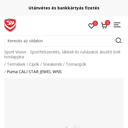
Utánvétes és bankkártyás fizetés
0
0
Keresés az oldalon
Sport Vision - Sportfelszerelés, lábbeli és ruházatot árusító bolt
honlapjára
Termékek
Cipők
Sneakerek
Tornacipők
Puma CALI STAR JEWEL WNS