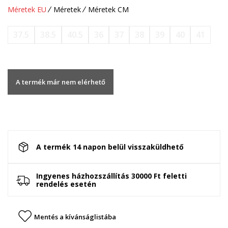
Méretek EU
Méretek
Méretek CM
37.5
38.5
40.5
36
37
38
39
40
41
A termék már nem elérhető
A termék 14 napon belül visszaküldhető
Ingyenes házhozszállítás 30000 Ft feletti
rendelés esetén
Mentés a kívánságlistába