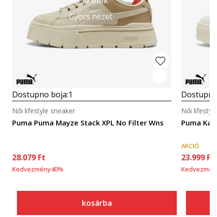
Részletek
Gyors nézet
Dostupno boja:
1
Dostupno
Női lifestyle sneaker
Női lifesty
Puma Puma Mayze Stack XPL No Filter Wns
Puma Karm
AKCIÓ
28.079
Ft
23.999
Ft
Kedvezmény
40
%
Kedvezmén
kosárba