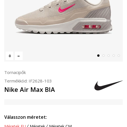
Tornacipők
Termékkód:
IF2628-103
Nike Air Max BIA
Válasszon méretet:
Méretek EU
Méretek
Méretek CM