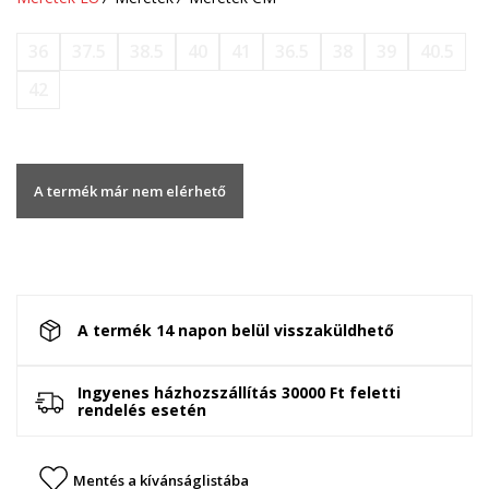
36
37.5
38.5
40
41
36.5
38
39
40.5
42
A termék már nem elérhető
A termék 14 napon belül visszaküldhető
Ingyenes házhozszállítás 30000 Ft feletti
rendelés esetén
Mentés a kívánságlistába