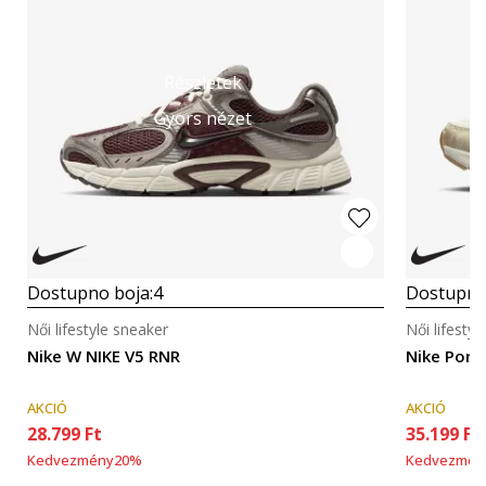
Részletek
Gyors nézet
Dostupno boja:
4
Dostupno
Női lifestyle sneaker
Női lifesty
Nike W NIKE V5 RNR
Nike Porta
AKCIÓ
AKCIÓ
28.799
Ft
35.199
Ft
Kedvezmény
20
%
Kedvezmén