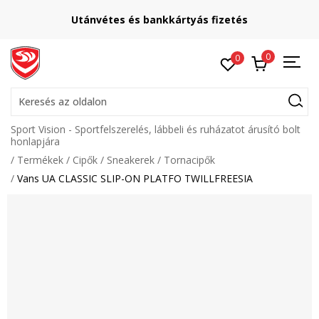
Utánvétes és bankkártyás fizetés
0
0
Keresés az oldalon
Sport Vision - Sportfelszerelés, lábbeli és ruházatot árusító bolt
honlapjára
Termékek
Cipők
Sneakerek
Tornacipők
Vans UA CLASSIC SLIP-ON PLATFO TWILLFREESIA