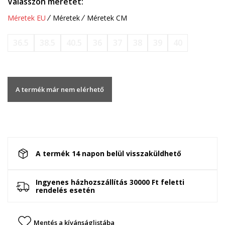
Válasszon méretet:
Méretek EU
Méretek
Méretek CM
36.5
38.5
40.5
36
37
38
39
40
A termék már nem elérhető
A termék 14 napon belül visszaküldhető
Ingyenes házhozszállítás 30000 Ft feletti
rendelés esetén
Mentés a kívánságlistába