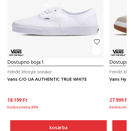
Részletek
Gyors nézet
Dostupno boja:
1
Dostupno
Felnőtt lifestyle sneaker
Felnőtt life
Vans C/O UA AUTHENTIC TRUE WHITE
Vans Hyla
18.199
Ft
27.999
Ft
Kedvezmény
30
%
Kedvezmén
kosárba