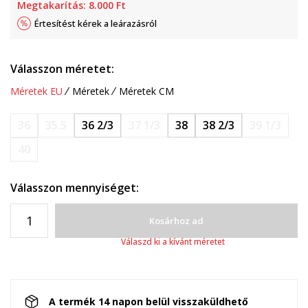
Megtakarítás:
8.000
Ft
Értesítést kérek a leárazásról
Válasszon méretet:
Méretek EU
Méretek
Méretek CM
36
35.5
36 2/3
37 1/3
38
38 2/3
39 1/3
40
Válasszon mennyiséget:
Kosárhoz ad
Válaszd ki a kívánt méretet
A termék 14 napon belül visszaküldhető