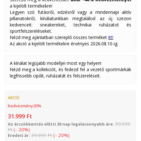
a kijelölt termékekre!
Legyen szó futásról, edzésről vagy a mindennapi aktív
pillanatokról, kínálatunkban megtalálod az új szezon
kedvenceit: sneakereket, technikai ruházatot és
sportfelszereléseket.
Nézd meg ajánlatban szereplő összes terméket
itt!
Az akció a kijelölt termékekre érvényes 2026.08.10-ig.
A kínálat legújabb modelljei most egy helyen!
Nézd meg a kollekciót, és fedezd fel a vezető sportmárkák
legfrissebb cipőit, ruházatát és felszereléseit.
AKCIÓ
Kedvezmény
20
%
31.999
Ft
39.999
Az árcsökkentés előtti 30 nap legalacsonyabb ára:
Ft
(
-
20
%
)
39.999
Ft
(
-
20
%
)
Eredeti ár: