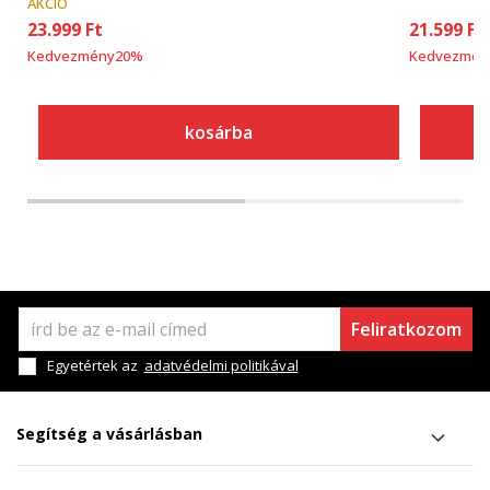
AKCIÓ
23.999
Ft
21.599
Ft
Kedvezmény
20
%
Kedvezmén
kosárba
Feliratkozom
Egyetértek az
adatvédelmi politikával
Segítség a vásárlásban