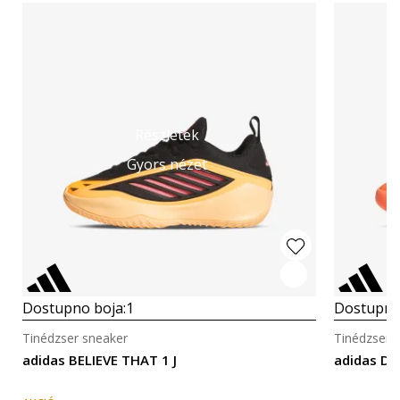
Részletek
Gyors nézet
Dostupno boja:
1
Dostupno
Tinédzser sneaker
Tinédzser 
adidas BELIEVE THAT 1 J
adidas D