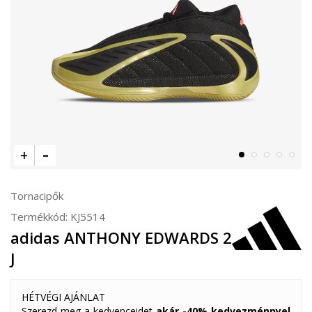
Tornacipők
Termékkód:
KJ5514
adidas ANTHONY EDWARDS 2
J
HÉTVÉGI AJÁNLAT
Szerezd meg a kedvenceidet
akár -40% kedvezménnyel