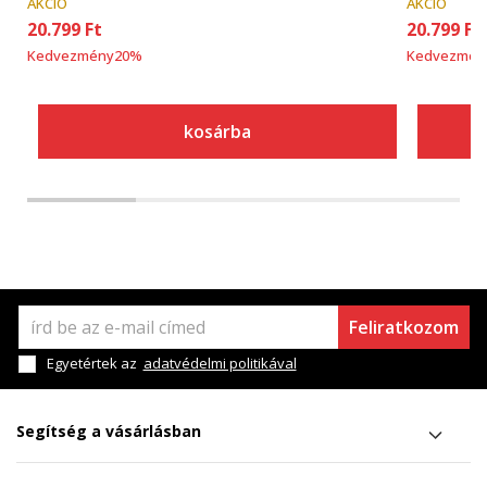
AKCIÓ
AKCIÓ
20.799
Ft
20.799
Ft
Kedvezmény
20
%
Kedvezmén
kosárba
Feliratkozom
Egyetértek az
adatvédelmi politikával
Segítség a vásárlásban