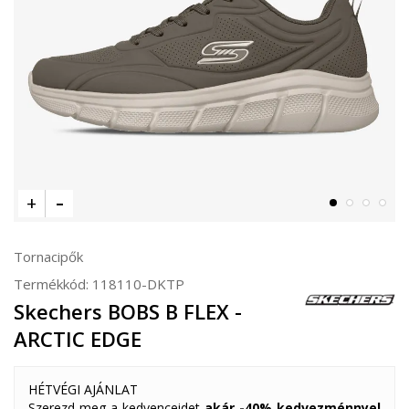
Tornacipők
Termékkód:
118110-DKTP
Skechers BOBS B FLEX -
ARCTIC EDGE
HÉTVÉGI AJÁNLAT
Szerezd meg a kedvenceidet
akár -40% kedvezménnyel