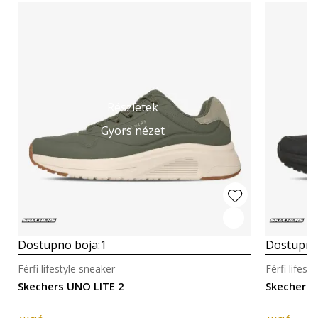
Részletek
Gyors nézet
Dostupno boja:
1
Dostupno
Férfi lifestyle sneaker
Férfi lifest
Skechers UNO LITE 2
Skechers 