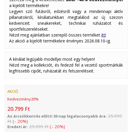
a kijelölt termékekre!
Legyen szó futásról, edzésről vagy a mindennapi aktív
pillanatokról, kínálatunkban megtalálod az új szezon
kedvenceit: sneakereket, technikai ruházatot és
sportfelszereléseket.
Nézd meg ajánlatban szereplő összes terméket
itt!
Az akció a kijelölt termékekre érvényes 2026.08.10-ig.
A kínálat legújabb modelljei most egy helyen!
Nézd meg a kollekciót, és fedezd fel a vezető sportmárkák
legfrissebb cipőit, ruházatát és felszereléseit.
AKCIÓ
Kedvezmény
20
%
20.799
Ft
25.999
Az árcsökkentés előtti 30 nap legalacsonyabb ára:
Ft
(
-
20
%
)
25.999
Ft
(
-
20
%
)
Eredeti ár: