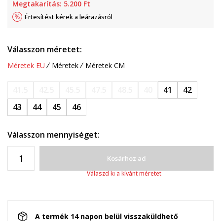
Megtakarítás:
5.200
Ft
Értesítést kérek a leárazásról
Válasszon méretet:
Méretek EU
Méretek
Méretek CM
41.5
42.5
45.5
47.5
48.5
40
41
42
43
44
45
46
Válasszon mennyiséget:
Kosárhoz ad
Válaszd ki a kívánt méretet
A termék 14 napon belül visszaküldhető