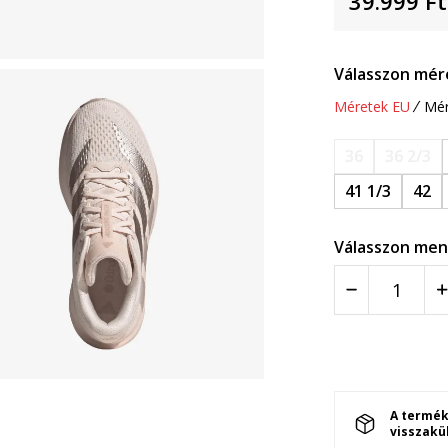
39.999
Ft
Válasszon mér
Méretek EU
Mér
36
36 2/3
41 1/3
42
Válasszon men
A termék
visszakü