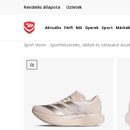
elünkre!
Rendelés állapota
Üzletek
Szállítás Magyarország területén
óinknak
Aktuális
Férfi
Női
Gyerek
Sport
Márká
Sport Vision - Sportfelszerelés, lábbeli és ruházatot árus
ÚJ