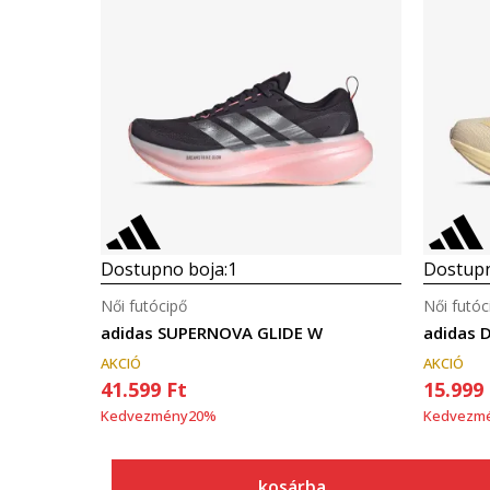
Dostupno boja:
1
Dostupn
Női futócipő
Női futóc
adidas SUPERNOVA GLIDE W
adidas
AKCIÓ
AKCIÓ
41.599
Ft
15.999
Kedvezmény
20
%
Kedvezm
kosárba