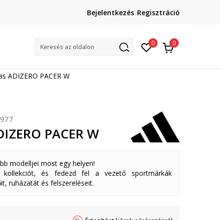
Lépj velünk kapcsolatba
Bejelentkezés
Regisztráció
online@sport-vision.hu
Mun
0
0
Keresés az oldalon
das ADIZERO PACER W
977
ADIZERO PACER W
abb modelljei most egy helyen!
ollekciót, és fedezd fel a vezető sportmárkák
it, ruházatát és felszereléseit.