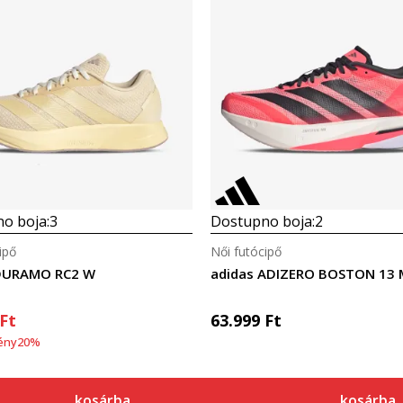
o boja:
3
Dostupno boja:
2
ipő
Női futócipő
 DURAMO RC2 W
adidas ADIZERO BOSTON 13 
Ft
63.999
Ft
ény
20
%
kosárba
kosárba