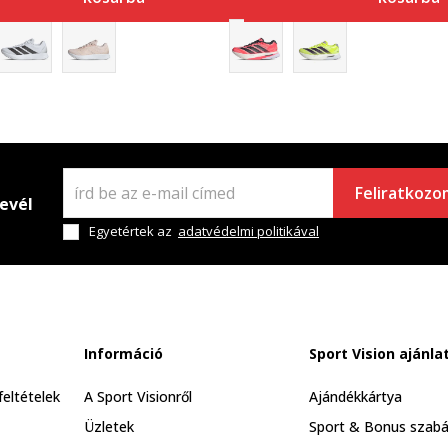
Feliratkozo
levél
Egyetértek az
adatvédelmi politikával
Információ
Sport Vision ajánla
feltételek
A Sport Visionről
Ajándékkártya
Üzletek
Sport & Bonus szabá