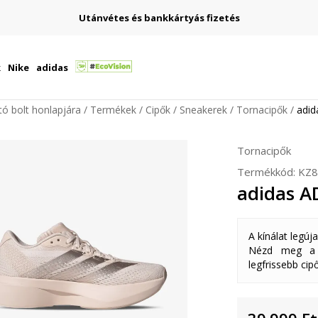
Utánvétes és bankkártyás fizetés
k
Nike
adidas
ító bolt honlapjára
Termékek
Cipők
Sneakerek
Tornacipők
adi
Tornacipők
Termékkód:
KZ8
adidas 
A kínálat legúj
Nézd meg a k
legfrissebb cipő