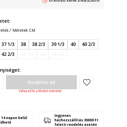
Értesítést kérek a leárazásról
etet:
etek
Méretek CM
37 1/3
38
38 2/3
39 1/3
40
40 2/3
42 2/3
43 1/3
44
44 2/3
nyiséget:
Kosárhoz ad
Válaszd ki a kívánt méretet
Ingyenes
 14 napon belül
házhozszállítás 30000 Ft
ldhető
feletti rendelés esetén