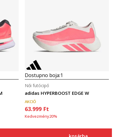
Dostupno boja:
1
Női futócipő
M
adidas HYPERBOOST EDGE W
AKCIÓ
63.999
Ft
Kedvezmény
20
%
kosárba