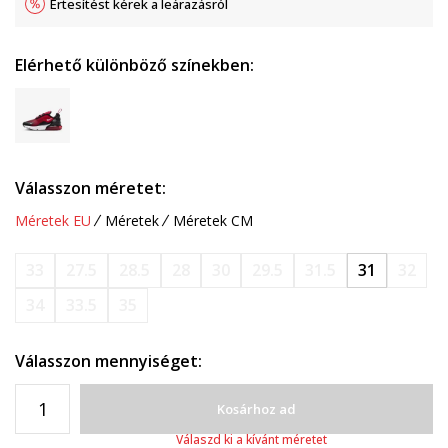
Értesítést kérek a leárazásról
Elérhető különböző színekben:
Válasszon méretet:
Méretek EU
Méretek
Méretek CM
33
27.5
28.5
28
30
29.5
31.5
31
32
34
33.5
35
Válasszon mennyiséget:
Kosárhoz ad
Válaszd ki a kívánt méretet