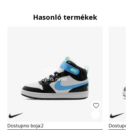
Hasonló termékek
Részletek
Gyors nézet
Dostupno boja:
2
Dostupno