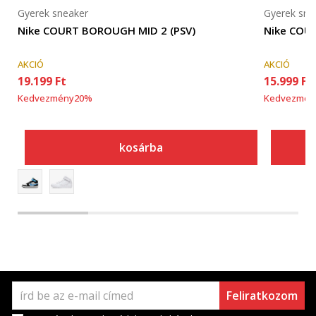
Gyerek sneaker
Gyerek sne
Nike COURT BOROUGH MID 2 (PSV)
Nike COU
AKCIÓ
AKCIÓ
19.199
Ft
15.999
Ft
Kedvezmény
20
%
Kedvezmén
kosárba
Feliratkozom