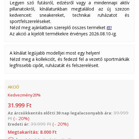
Legyen szó futásról, edzésről vagy a mindennapi aktív
pillanatokról, kínálatunkban megtalálod az új szezon
kedvenceit: sneakereket, technikai ruházatot és
sportfelszereléseket.
Nézd meg ajánlatban szereplő összes terméket
itt!
Az akció a kijelölt termékekre érvényes 2026.08.10-ig.
A kínálat legújabb modelljei most egy helyen!
Nézd meg a kollekciót, és fedezd fel a vezető sportmárkák
legfrissebb cipőit, ruházatát és felszereléseit.
AKCIÓ
Kedvezmény
20
%
31.999
Ft
39.999
Az árcsökkentés előtti 30 nap legalacsonyabb ára:
Ft
(
-
20
%
)
39.999
Ft
(
-
20
%
)
Eredeti ár:
Megtakarítás:
8.000
Ft