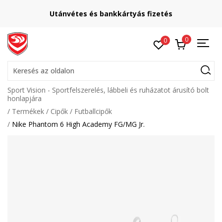
Lépj velünk kapcsolatba
s
online@sport-vision.hu
0
0
Keresés az oldalon
Sport Vision - Sportfelszerelés, lábbeli és ruházatot árusító bolt
honlapjára
Termékek
Cipők
Futballcipők
Nike Phantom 6 High Academy FG/MG Jr.