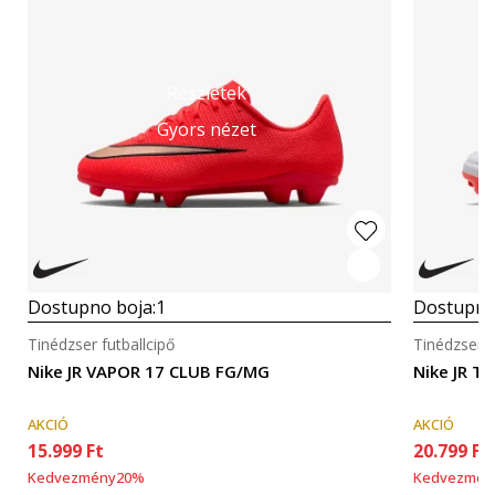
Részletek
Gyors nézet
Dostupno boja:
1
Dostupno
Tinédzser futballcipő
Tinédzser f
Nike JR VAPOR 17 CLUB FG/MG
Nike JR 
AKCIÓ
AKCIÓ
15.999
Ft
20.799
Ft
Kedvezmény
20
%
Kedvezmén