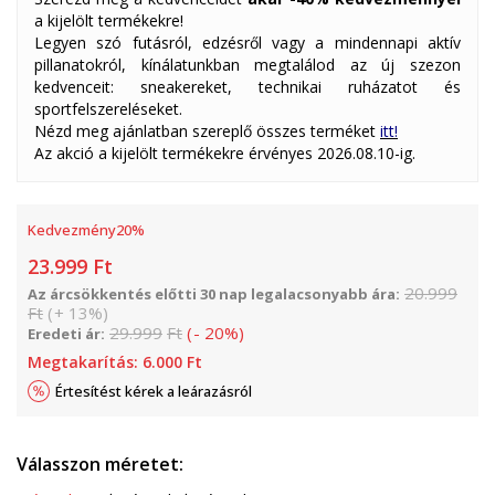
a kijelölt termékekre!
Legyen szó futásról, edzésről vagy a mindennapi aktív
pillanatokról, kínálatunkban megtalálod az új szezon
kedvenceit: sneakereket, technikai ruházatot és
sportfelszereléseket.
Nézd meg ajánlatban szereplő összes terméket
itt!
Az akció a kijelölt termékekre érvényes 2026.08.10-ig.
Kedvezmény
20
%
23.999
Ft
20.999
Az árcsökkentés előtti 30 nap legalacsonyabb ára:
Ft
(
+
13
%
)
29.999
Ft
(
-
20
%
)
Eredeti ár:
Megtakarítás:
6.000
Ft
Értesítést kérek a leárazásról
Válasszon méretet: