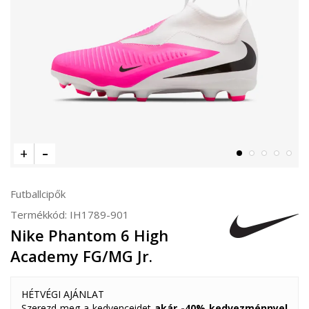
Futballcipők
Termékkód:
IH1789-901
Nike Phantom 6 High
Academy FG/MG Jr.
HÉTVÉGI AJÁNLAT
Szerezd meg a kedvenceidet
akár -40% kedvezménnyel