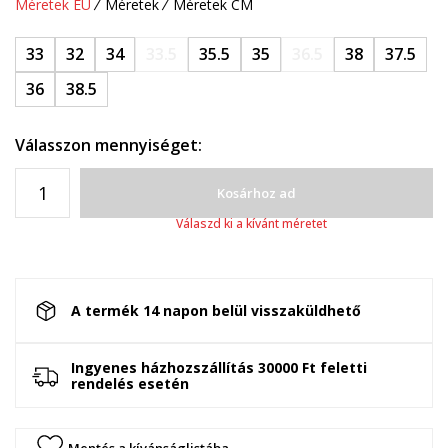
Méretek EU
Méretek
Méretek CM
33
32
34
33.5
35.5
35
36.5
38
37.5
36
38.5
Válasszon mennyiséget:
Kosárhoz ad
Válaszd ki a kívánt méretet
A termék 14 napon belül visszaküldhető
Ingyenes házhozszállítás 30000 Ft feletti
rendelés esetén