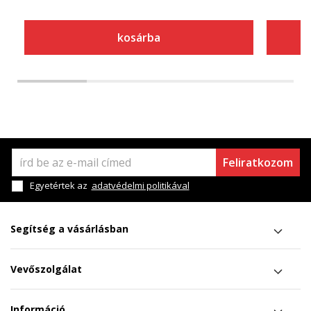
kosárba
Feliratkozom
Egyetértek az
adatvédelmi politikával
Segítség a vásárlásban
Vevőszolgálat
Információ