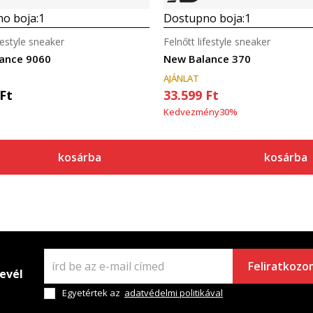
o boja:
1
Dostupno boja:
1
ifestyle sneaker
Felnőtt lifestyle sneaker
ance 9060
New Balance 370
AJÁNLAT
Ft
33.599
Ft
Kedvezmény
30
%
kosárba
kosárba
Feliratkozo
levél
Egyetértek az
adatvédelmi politikával