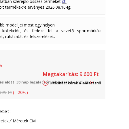
latban szereplő összes terméket
itt!
lölt termékekre érvényes 2026.08.10-ig.
abb modelljei most egy helyen!
ollekciót, és fedezd fel a vezető sportmárkák
it, ruházatát és felszereléseit.
%
Megtakarítás:
9.600
Ft
47.999
Ft
(
-
s előtti 30 nap legalacsonyabb ára:
Értesítést kérek a leárazásról
999
Ft
(
-
20
%
)
etet:
etek
Méretek CM