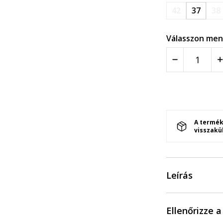
42
37
38
Válasszon men
A termék
visszakü
Leírás
Ellenőrizze 