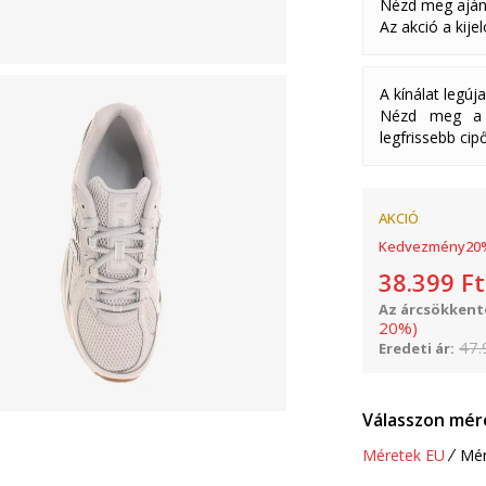
Nézd meg aján
Az akció a kije
A kínálat legúj
Nézd meg a k
legfrissebb cipő
AKCIÓ
Kedvezmény
20
38.399
Ft
Az árcsökkenté
20
%
)
47.
Eredeti ár:
Válasszon mér
Méretek EU
Mér