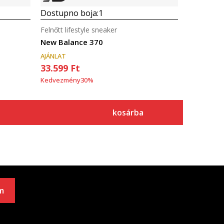
Dostupno boja:
1
Felnőtt lifestyle sneaker
New Balance 370
AJÁNLAT
33.599
Ft
Kedvezmény
30
%
kosárba
m