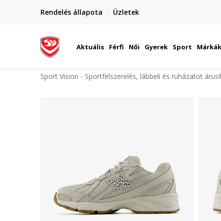
elünkre!
Rendelés állapota
Üzletek
Szállítás Magyarország területén
óinknak
Aktuális
Férfi
Női
Gyerek
Sport
Márká
Sport Vision - Sportfelszerelés, lábbeli és ruházatot árus