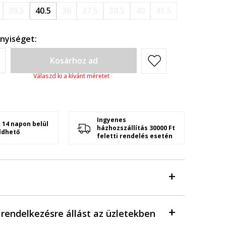
39.5
40.5
36
37.5
38.5
40
41.5
nyiséget:
Kosárhoz ad
Válaszd ki a kívánt méretet
Ingyenes
 14 napon belül
házhozszállítás 30000 Ft
ldhető
feletti rendelés esetén
a rendelkezésre állást az üzletekben