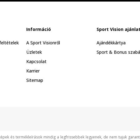
Információ
Sport Vision ajánla
feltételek
A Sport Visionről
Ajándékkártya
Üzletek
Sport & Bonus szabá
Kapcsolat
Karrier
Sitemap
képek és termékleírások mindig a legfrissebbek legyenek, de nem tujuk garan