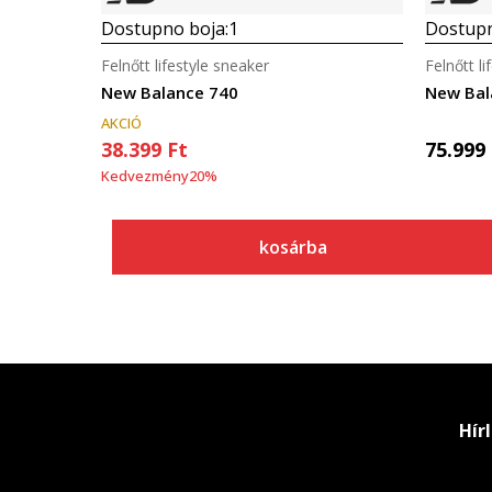
Dostupno boja:
1
Dostupn
Felnőtt lifestyle sneaker
Felnőtt l
New Balance 740
New Bal
AKCIÓ
38.399
Ft
75.999
Kedvezmény
20
%
kosárba
Hír