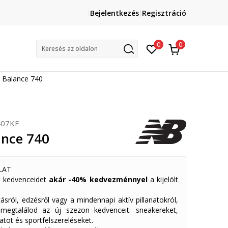
Lépj velünk kapcsolatba
Bejelentkezés
Regisztráció
online@sport-vision.hu
Mun
0
0
Keresés az oldalon
 Balance 740
07KF
nce 740
LAT
 kedvenceidet
akár -40% kedvezménnyel
a kijelölt
ásról, edzésről vagy a mindennapi aktív pillanatokról,
 megtalálod az új szezon kedvenceit: sneakereket,
atot és sportfelszereléseket.