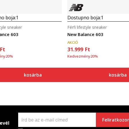
o boja:
1
Dostupno boja:
1
style sneaker
Férfi lifestyle sneaker
ance 603
New Balance 603
AKCIÓ
Ft
31.999
Ft
ény
20
%
Kedvezmény
20
%
kosárba
kosárba
Feliratkozo
levél