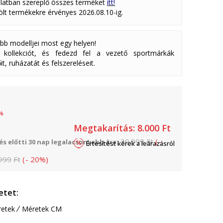
latban szereplő összes terméket
itt!
lölt termékekre érvényes 2026.08.10-ig.
abb modelljei most egy helyen!
ollekciót, és fedezd fel a vezető sportmárkák
it, ruházatát és felszereléseit.
%
Megtakarítás:
8.000
Ft
39.999
Ft
(
-
s előtti 30 nap legalacsonyabb ára:
Értesítést kérek a leárazásról
999
Ft
(
-
20
%
)
etet:
etek
Méretek CM