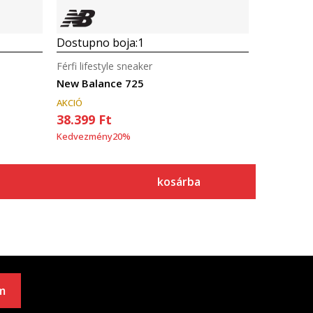
Dostupno boja:
1
Férfi lifestyle sneaker
New Balance 725
AKCIÓ
38.399
Ft
Kedvezmény
20
%
kosárba
m