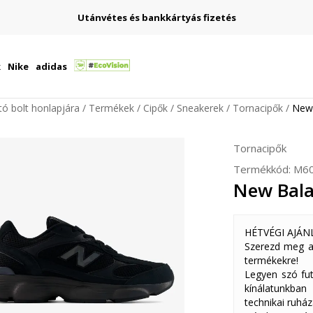
Utánvétes és bankkártyás fizetés
k
Nike
adidas
ító bolt honlapjára
Termékek
Cipők
Sneakerek
Tornacipők
New
Tornacipők
Termékkód:
M6
New Bala
HÉTVÉGI AJÁN
Szerezd meg a
termékekre!
Legyen szó fut
kínálatunkban
technikai ruház