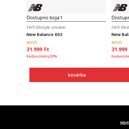
Dostupno boja:
1
Dostupn
Férfi lifestyle sneaker
Férfi life
New Balance 603
New Bal
AKCIÓ
AKCIÓ
31.999
Ft
31.999
Kedvezmény
20
%
Kedvezm
kosárba
Hír