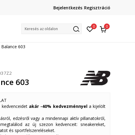
Lépj velünk kapcsolatba
Bejelentkezés
Regisztráció
online@sport-vision.hu
Mun
0
0
Keresés az oldalon
 Balance 603
037Z2
nce 603
LAT
 kedvenceidet
akár -40% kedvezménnyel
a kijelölt
ásról, edzésről vagy a mindennapi aktív pillanatokról,
 megtalálod az új szezon kedvenceit: sneakereket,
atot és sportfelszereléseket.