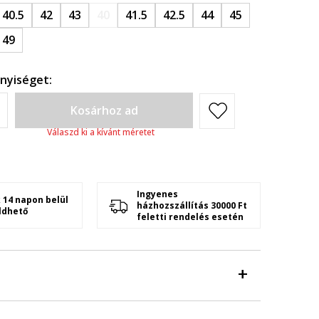
40.5
42
43
40
41.5
42.5
44
45
49
nyiséget:
Kosárhoz ad
Válaszd ki a kívánt méretet
Ingyenes
 14 napon belül
házhozszállítás 30000 Ft
ldhető
feletti rendelés esetén