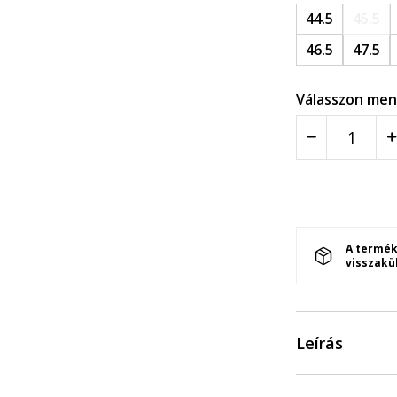
44.5
45.5
46.5
47.5
Válasszon men
A termék
visszakü
Leírás