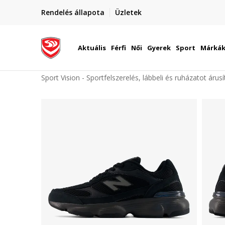
elünkre!
Rendelés állapota
Üzletek
Szállítás Magyarország területén
óinknak
Aktuális
Férfi
Női
Gyerek
Sport
Márká
Sport Vision - Sportfelszerelés, lábbeli és ruházatot árus