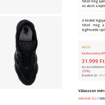
Nézd meg aján
Az akció a kije
A kínálat legúj
Nézd meg a k
legfrissebb cipő
AKCIÓ
Kedvezmény
20
31.999
Ft
Az árcsökkenté
20
%
)
39.
Eredeti ár:
Válasszon mér
Méretek EU
Mér