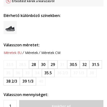
Értesítést kérek a leárazásról
Elérhető különböző színekben:
Válasszon méretet:
Méretek EU
Méretek
Méretek CM
33.5
28.5
28
30
29
31
30.5
32
31.5
35
36
33
34
35.5
36 2/3
37 1/3
38
38 2/3
39 1/3
40
Válasszon mennyiséget:
Kosárhoz ad