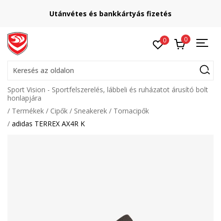
Utánvétes és bankkártyás fizetés
0
0
Keresés az oldalon
Sport Vision - Sportfelszerelés, lábbeli és ruházatot árusító bolt
honlapjára
Termékek
Cipők
Sneakerek
Tornacipők
adidas TERREX AX4R K