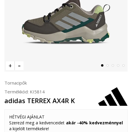
Tornacipők
Termékkód:
KI5814
adidas TERREX AX4R K
HÉTVÉGI AJÁNLAT
Szerezd meg a kedvenceidet
akár -40% kedvezménnyel
a kijelölt termékekre!