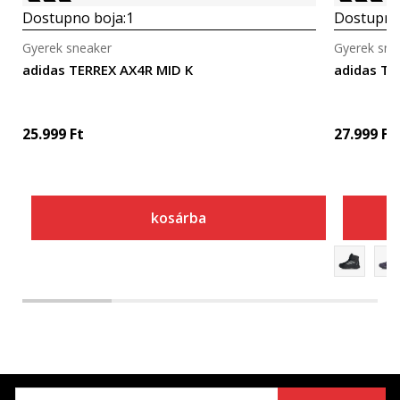
Dostupno boja:
1
Dostupno
Gyerek sneaker
Gyerek sne
adidas TERREX AX4R MID K
adidas Te
25.999
Ft
27.999
Ft
kosárba