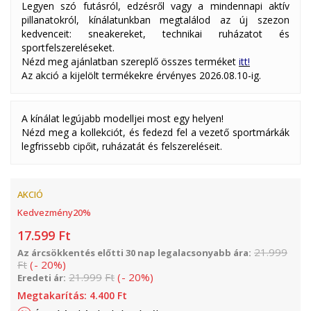
Legyen szó futásról, edzésről vagy a mindennapi aktív
pillanatokról, kínálatunkban megtalálod az új szezon
kedvenceit: sneakereket, technikai ruházatot és
sportfelszereléseket.
Nézd meg ajánlatban szereplő összes terméket
itt!
Az akció a kijelölt termékekre érvényes 2026.08.10-ig.
A kínálat legújabb modelljei most egy helyen!
Nézd meg a kollekciót, és fedezd fel a vezető sportmárkák
legfrissebb cipőit, ruházatát és felszereléseit.
AKCIÓ
Kedvezmény
20
%
17.599
Ft
21.999
Az árcsökkentés előtti 30 nap legalacsonyabb ára:
Ft
(
-
20
%
)
21.999
Ft
(
-
20
%
)
Eredeti ár:
Megtakarítás:
4.400
Ft