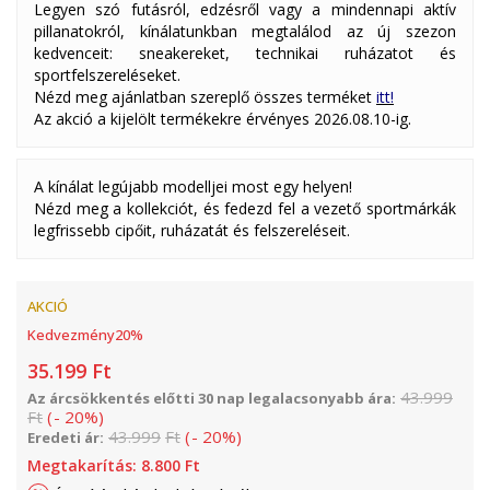
Legyen szó futásról, edzésről vagy a mindennapi aktív
pillanatokról, kínálatunkban megtalálod az új szezon
kedvenceit: sneakereket, technikai ruházatot és
sportfelszereléseket.
Nézd meg ajánlatban szereplő összes terméket
itt!
Az akció a kijelölt termékekre érvényes 2026.08.10-ig.
A kínálat legújabb modelljei most egy helyen!
Nézd meg a kollekciót, és fedezd fel a vezető sportmárkák
legfrissebb cipőit, ruházatát és felszereléseit.
AKCIÓ
Kedvezmény
20
%
35.199
Ft
43.999
Az árcsökkentés előtti 30 nap legalacsonyabb ára:
Ft
(
-
20
%
)
43.999
Ft
(
-
20
%
)
Eredeti ár:
Megtakarítás:
8.800
Ft