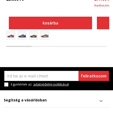
Kedvezmén
kosárba
Feliratkozom
Egyetértek az
adatvédelmi politikával
Segítség a vásárlásban