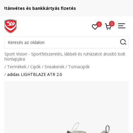
Lépj velünk kapcsolatba
online@sport-vision.hu
0
0
Keresés az oldalon
Sport Vision - Sportfelszerelés, lábbeli és ruházatot árusító bolt
honlapjára
Termékek
Cipők
Sneakerek
Tornacipők
adidas LIGHTBLAZE ATR 2.0