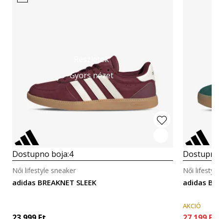
Részletek
Gyors nézet
Dostupno boja:
4
Dostupno
Női lifestyle sneaker
Női lifesty
adidas BREAKNET SLEEK
adidas B
AKCIÓ
23.999
Ft
27.199
Ft