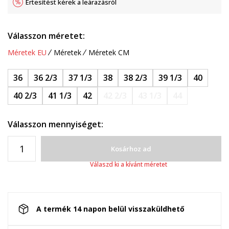
Értesítést kérek a leárazásról
Válasszon méretet:
Méretek EU
Méretek
Méretek CM
36
36 2/3
37 1/3
38
38 2/3
39 1/3
40
40 2/3
41 1/3
42
42 2/3
43 1/3
44
Válasszon mennyiséget:
Kosárhoz ad
Válaszd ki a kívánt méretet
A termék 14 napon belül visszaküldhető