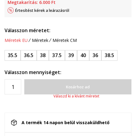
Megtakarítás:
6.000
Ft
Értesítést kérek a leárazásról
Válasszon méretet:
Méretek EU
Méretek
Méretek CM
35.5
36.5
38
37.5
39
40
36
38.5
Válasszon mennyiséget:
Kosárhoz ad
Válaszd ki a kívánt méretet
A termék 14 napon belül visszaküldhető