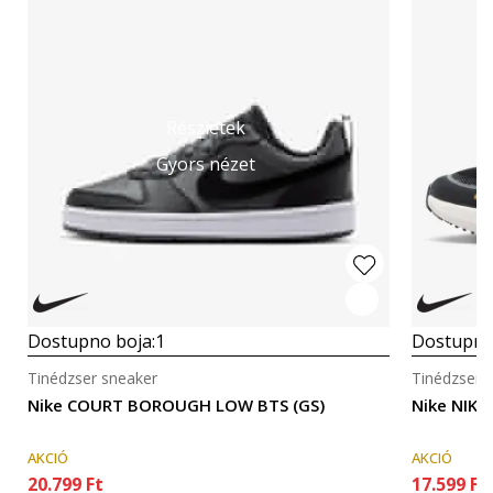
Részletek
Gyors nézet
Dostupno boja:
1
Dostupno
Tinédzser sneaker
Tinédzser 
Nike COURT BOROUGH LOW BTS (GS)
Nike NIKE
AKCIÓ
AKCIÓ
20.799
Ft
17.599
Ft