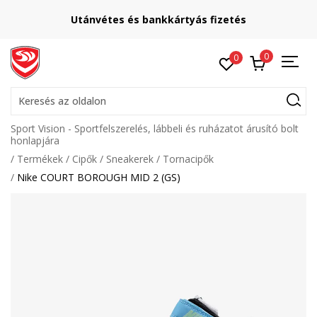
L
ánvétes és bankkártyás fizetés
0
0
Keresés az oldalon
Sport Vision - Sportfelszerelés, lábbeli és ruházatot árusító bolt
honlapjára
Termékek
Cipők
Sneakerek
Tornacipők
Nike COURT BOROUGH MID 2 (GS)