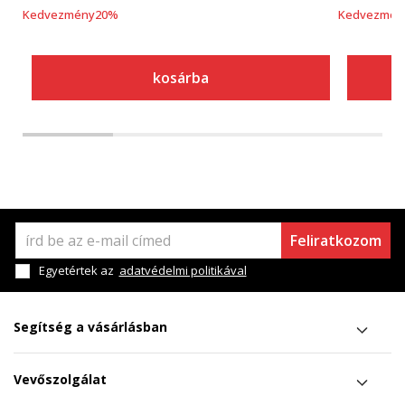
Kedvezmény
20
%
Kedvezmén
kosárba
Feliratkozom
Egyetértek az
adatvédelmi politikával
Segítség a vásárlásban
Vevőszolgálat