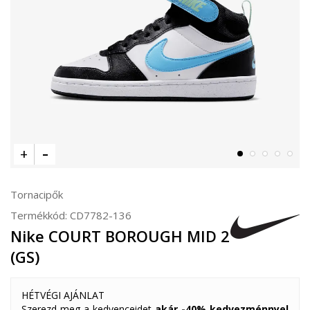
Tornacipők
Termékkód:
CD7782-136
Nike COURT BOROUGH MID 2
(GS)
HÉTVÉGI AJÁNLAT
Szerezd meg a kedvenceidet
akár -40% kedvezménnyel