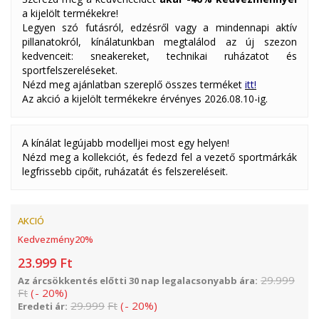
a kijelölt termékekre!
Legyen szó futásról, edzésről vagy a mindennapi aktív
pillanatokról, kínálatunkban megtalálod az új szezon
kedvenceit: sneakereket, technikai ruházatot és
sportfelszereléseket.
Nézd meg ajánlatban szereplő összes terméket
itt!
Az akció a kijelölt termékekre érvényes 2026.08.10-ig.
A kínálat legújabb modelljei most egy helyen!
Nézd meg a kollekciót, és fedezd fel a vezető sportmárkák
legfrissebb cipőit, ruházatát és felszereléseit.
AKCIÓ
Kedvezmény
20
%
23.999
Ft
29.999
Az árcsökkentés előtti 30 nap legalacsonyabb ára:
Ft
(
-
20
%
)
29.999
Ft
(
-
20
%
)
Eredeti ár: