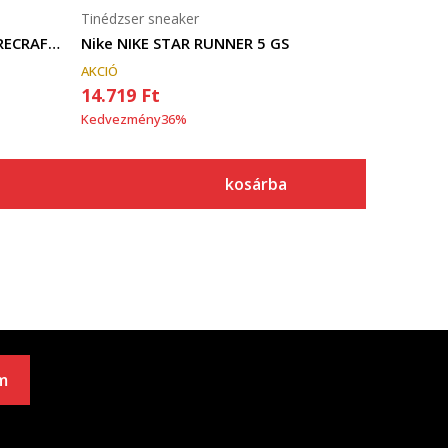
Tinédzser sneaker
Nike COURT BOROUGH LOW RECRAFT (GS)
Nike NIKE STAR RUNNER 5 GS
AKCIÓ
14.719
Ft
Kedvezmény
36
%
kosárba
m