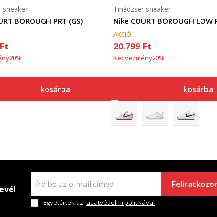
r sneaker
Tinédzser sneaker
URT BOROUGH PRT (GS)
AKCIÓ
Ft
20.799
Ft
ény
20
%
Kedvezmény
20
%
kosárba
kosárba
Feliratkozo
levél
Egyetértek az
adatvédelmi politikával