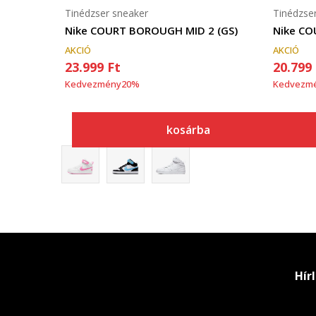
Tinédzser sneaker
Tinédzse
Nike COURT BOROUGH MID 2 (GS)
Nike CO
AKCIÓ
AKCIÓ
23.999
Ft
20.799
Kedvezmény
20
%
Kedvezm
kosárba
Hír