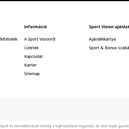
Információ
Sport Vision ajánla
feltételek
A Sport Visionről
Ajándékkártya
Üzletek
Sport & Bonus szabá
Kapcsolat
Karrier
Sitemap
képek és termékleírások mindig a legfrissebbek legyenek, de nem tujuk garan