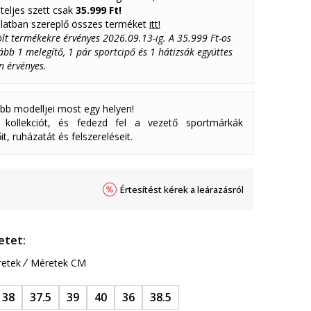
teljes szett csak
35.999 Ft!
latban szereplő összes terméket
itt!
lölt termékekre érvényes 2026.09.13-ig. A 35.999 Ft-os
bb 1 melegítő, 1 pár sportcipő és 1 hátizsák együttes
n érvényes.
abb modelljei most egy helyen!
ollekciót, és fedezd fel a vezető sportmárkák
it, ruházatát és felszereléseit.
Értesítést kérek a leárazásról
etet:
etek
Méretek CM
38
37.5
39
40
36
38.5