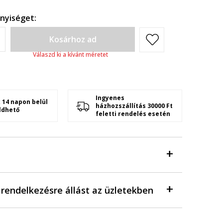
nyiséget:
Kosárhoz ad
Válaszd ki a kívánt méretet
Ingyenes
 14 napon belül
házhozszállítás 30000 Ft
ldhető
feletti rendelés esetén
a rendelkezésre állást az üzletekben