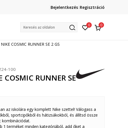
Lépj velünk kapcsolatba
Bejelentkezés
Regisztráció
online@sport-vision.hu
Mun
0
0
Keresés az oldalon
e NIKE COSMIC RUNNER SE 2 GS
224-100
KE COSMIC RUNNER SE
san az iskolára egy komplett Nike szettel! Válogass a
tőkből, sportcipőkből és hátizsákokból, és állítsd össze
c kombinációdat.
bb 1 terméket minden kategóriából, add őket a