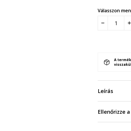
Válasszon men
A termék
visszakü
Leírás
Ellenőrizze 