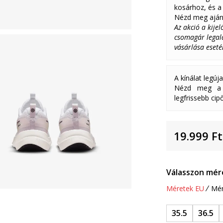
kosárhoz, és a 
Nézd meg aján
Az akció a kije
csomagár legalá
vásárlása eseté
A kínálat legúj
Nézd meg a k
legfrissebb cipő
19.999
Ft
Válasszon mér
Méretek EU
Mér
35.5
36.5