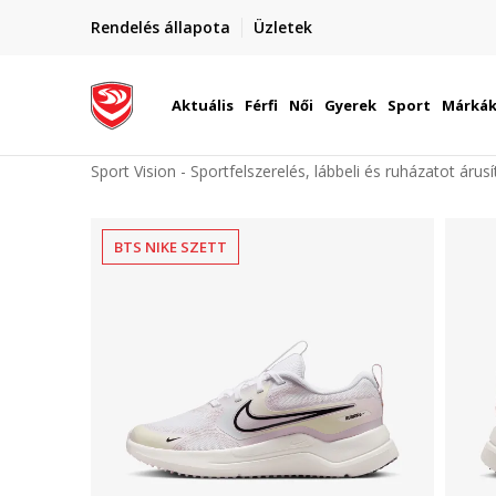
elünkre!
Rendelés állapota
Üzletek
Szállítás Magyarország területén
óinknak
Aktuális
Férfi
Női
Gyerek
Sport
Márká
Sport Vision - Sportfelszerelés, lábbeli és ruházatot árus
BTS NIKE SZETT