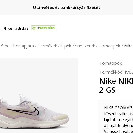
Utánvétes és bankkártyás fizetés
k
Nike
adidas
ító bolt honlapjára
Termékek
Cipők
Sneakerek
Tornacipők
Nik
Tornacipők
Termékkód:
IV6
Nike NI
2 GS
NIKE CSOMAG
Készülj stíluso
kijelölt melegí
a saját kedven
Válassz legalá