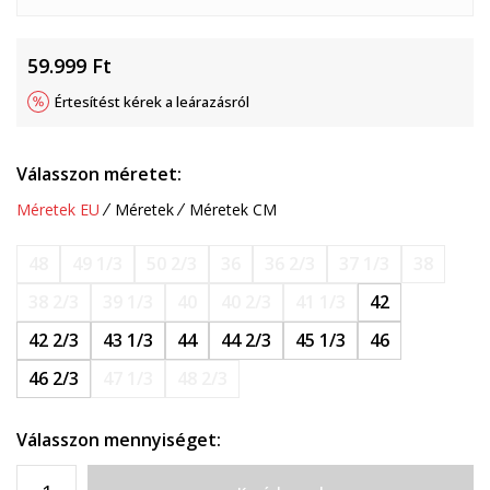
59.999
Ft
Értesítést kérek a leárazásról
Válasszon méretet:
Méretek EU
Méretek
Méretek CM
48
49 1/3
50 2/3
36
36 2/3
37 1/3
38
38 2/3
39 1/3
40
40 2/3
41 1/3
42
42 2/3
43 1/3
44
44 2/3
45 1/3
46
46 2/3
47 1/3
48 2/3
Válasszon mennyiséget: