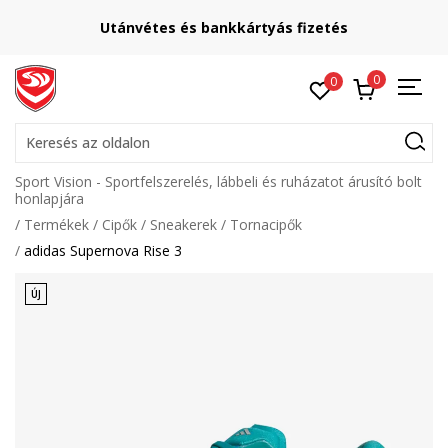
Utánvétes és bankkártyás fizetés
0
0
Keresés az oldalon
Sport Vision - Sportfelszerelés, lábbeli és ruházatot árusító bolt
honlapjára
Termékek
Cipők
Sneakerek
Tornacipők
adidas Supernova Rise 3
ÚJ