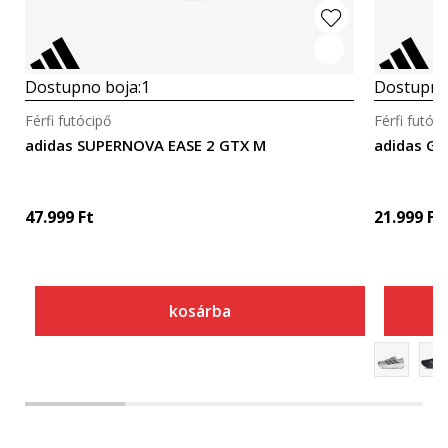
Dostupno boja:
1
Dostupno
Férfi futócipő
Férfi futóci
adidas SUPERNOVA EASE 2 GTX M
adidas GA
47.999
Ft
21.999
Ft
kosárba