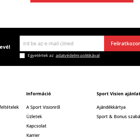
Feliratkozo
levél
Egyetértek az
adatvédelmi politikával
Információ
Sport Vision ajánla
feltételek
A Sport Visionről
Ajándékkártya
Üzletek
Sport & Bonus szabá
Kapcsolat
Karrier