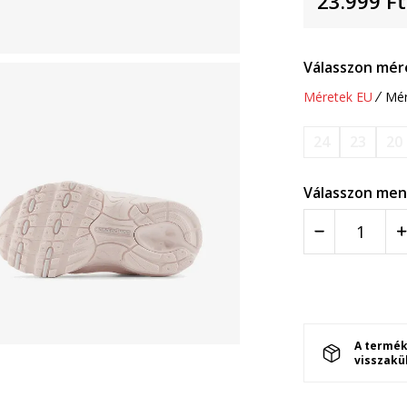
23.999
Ft
Válasszon mér
Méretek EU
Mér
24
23
20
Válasszon men
A termék
visszakü