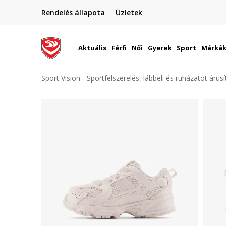
elünkre!
Rendelés állapota
Üzletek
Szállítás Magyarország területén
óinknak
Aktuális
Férfi
Női
Gyerek
Sport
Márká
Sport Vision - Sportfelszerelés, lábbeli és ruházatot árus