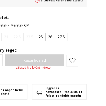
Értesítést kérek a leárazásról
etet:
etek
Méretek CM
21
22.5
23.5
25
26
27.5
nyiséget:
Kosárhoz ad
Válaszd ki a kívánt méretet
Ingyenes
 14 napon belül
házhozszállítás 30000 Ft
ldhető
feletti rendelés esetén