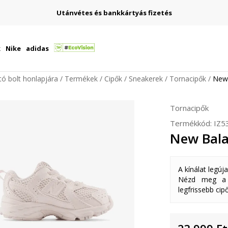
Utánvétes és bankkártyás fizetés
k
Nike
adidas
ító bolt honlapjára
Termékek
Cipők
Sneakerek
Tornacipők
New
Tornacipők
Termékkód:
IZ5
New Bala
A kínálat legúj
Nézd meg a k
legfrissebb cipő