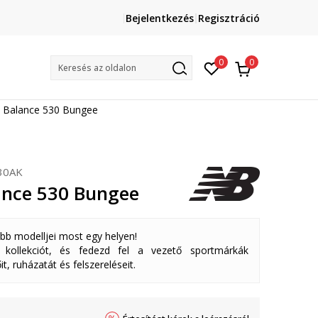
Lépj velünk kapcsolatba
Bejelentkezés
Regisztráció
online@sport-vision.hu
Mun
0
0
Keresés az oldalon
 Balance 530 Bungee
30AK
nce 530 Bungee
abb modelljei most egy helyen!
ollekciót, és fedezd fel a vezető sportmárkák
it, ruházatát és felszereléseit.