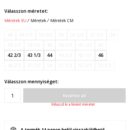
Válasszon méretet:
Méretek EU
Méretek
Méretek CM
48
49 1/3
50 2/3
36
36 2/3
37 1/3
38
38 2/3
39 1/3
40
40 2/3
41 1/3
42
42 2/3
43 1/3
44
44 2/3
45 1/3
46
46 2/3
47 1/3
50
51 1/3
52 2/3
53 1/3
Válasszon mennyiséget:
Kosárhoz ad
Válaszd ki a kívánt méretet
A termék 14 napon belül visszaküldhető