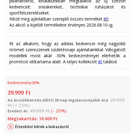
pillanatokról, kínálatunkban megtalálod az új szezon
kedvenceit: sneakereket, technikai ruházatot és
sportfelszereléseket.
Nézd meg ajánlatban szereplő összes terméket
itt!
Az akció a kijelölt termékekre érvényes 2026.08.10-ig.
Itt az alkalom, hogy az adidas kedvencei még nagyobb
örömet szerezzenek születésnapi ajánlatainkkal. Válogatott
modellek most akár -50% kedvezménnyel elérhetők a
promóció időtartama alatt. A teljes kollekciót
itt
találod.
Kedvezmény
20
%
39.999
Ft
29.999
Az árcsökkentés előtti 30 nap legalacsonyabb ára:
Ft
(
+
25
%
)
49.999
Ft
(
-
20
%
)
Eredeti ár:
Megtakarítás:
10.000
Ft
Értesítést kérek a leárazásról