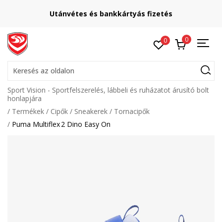
Utánvétes és bankkártyás fizetés
0
0
Keresés az oldalon
Sport Vision - Sportfelszerelés, lábbeli és ruházatot árusító bolt
honlapjára
Termékek
Cipők
Sneakerek
Tornacipők
Puma Multiflex 2 Dino Easy On