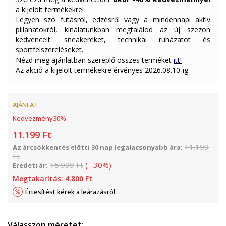
a kijelölt termékekre!
Legyen szó futásról, edzésről vagy a mindennapi aktív
pillanatokról, kínálatunkban megtalálod az új szezon
kedvenceit: sneakereket, technikai ruházatot és
sportfelszereléseket.
Nézd meg ajánlatban szereplő összes terméket
itt!
Az akció a kijelölt termékekre érvényes 2026.08.10-ig.
AJÁNLAT
Kedvezmény
30
%
11.199
Ft
11.199
Az árcsökkentés előtti 30 nap legalacsonyabb ára:
Ft
15.999
Ft
(
-
30
%
)
Eredeti ár:
Megtakarítás:
4.800
Ft
Értesítést kérek a leárazásról
Válasszon méretet: