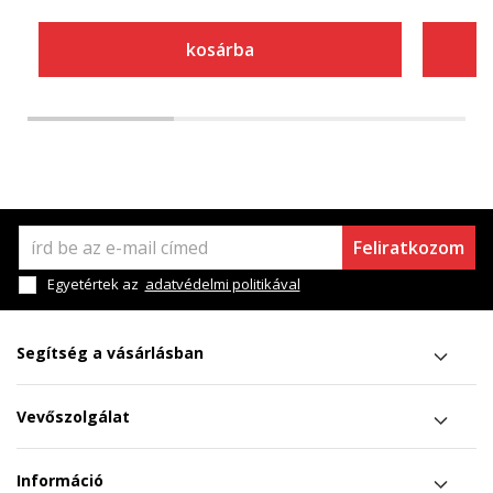
kosárba
Feliratkozom
Egyetértek az
adatvédelmi politikával
Segítség a vásárlásban
Vevőszolgálat
Információ