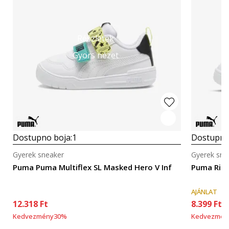
Részletek
Gyors nézet
Dostupno boja:
1
Dostupno
Gyerek sneaker
Gyerek sne
Puma Puma Multiflex SL Masked Hero V Inf
Puma Rick
AJÁNLAT
12.318
Ft
8.399
Ft
Kedvezmény
30
%
Kedvezmén