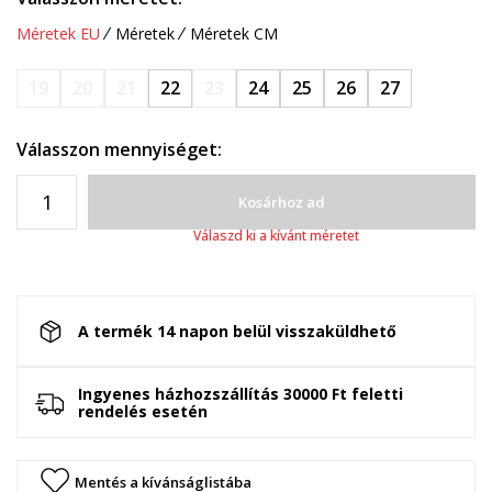
Méretek EU
Méretek
Méretek CM
19
20
21
22
23
24
25
26
27
Válasszon mennyiséget:
Kosárhoz ad
Válaszd ki a kívánt méretet
A termék 14 napon belül visszaküldhető
Ingyenes házhozszállítás 30000 Ft feletti
rendelés esetén
Mentés a kívánságlistába