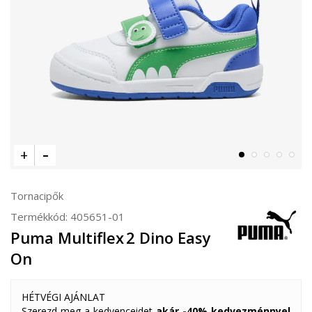
Tornacipők
Termékkód:
405651-01
Puma Multiflex 2 Dino Easy
On
HÉTVÉGI AJÁNLAT
Szerezd meg a kedvenceidet
akár -40% kedvezménnyel