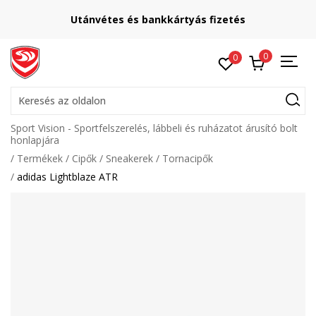
Utánvétes és bankkártyás fizetés
0
0
Keresés az oldalon
Sport Vision - Sportfelszerelés, lábbeli és ruházatot árusító bolt
honlapjára
Termékek
Cipők
Sneakerek
Tornacipők
adidas Lightblaze ATR