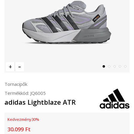
Tornacipők
Termékkód:
JQ6005
adidas Lightblaze ATR
Kedvezmény
30
%
30.099
Ft