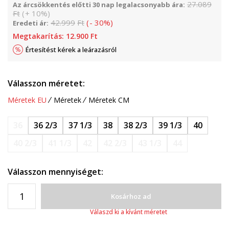
27.089
Az árcsökkentés előtti 30 nap legalacsonyabb ára:
Ft
(
+
10
%
)
42.999
Ft
(
-
30
%
)
Eredeti ár:
Megtakarítás:
12.900
Ft
Értesítést kérek a leárazásról
Válasszon méretet:
Méretek EU
Méretek
Méretek CM
36
36 2/3
37 1/3
38
38 2/3
39 1/3
40
40 2/3
41 1/3
42
42 2/3
43 1/3
44
Válasszon mennyiséget:
Kosárhoz ad
Válaszd ki a kívánt méretet