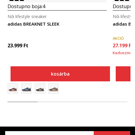
Dostupno boja:
4
Dostupno
Női lifestyle sneaker
Női lifesty
adidas BREAKNET SLEEK
adidas B
AKCIÓ
23.999
Ft
27.199
Ft
Kedvezmén
kosárba