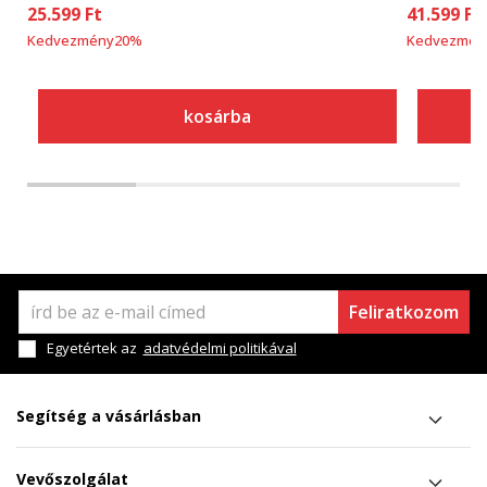
25.599
Ft
41.599
Ft
Kedvezmény
20
%
Kedvezmén
kosárba
Feliratkozom
Egyetértek az
adatvédelmi politikával
Segítség a vásárlásban
Vevőszolgálat