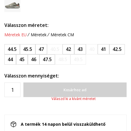
Válasszon méretet:
Méretek EU
Méretek
Méretek CM
44.5
45.5
47
40.5
42
43
40
41
42.5
44
45
46
47.5
48.5
49.5
Válasszon mennyiséget:
Kosárhoz ad
Válaszd ki a kívánt méretet
A termék 14 napon belül visszaküldhető