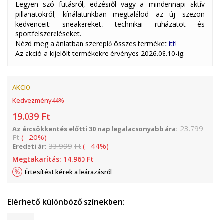
Legyen szó futásról, edzésről vagy a mindennapi aktív
pillanatokról, kínálatunkban megtalálod az új szezon
kedvenceit: sneakereket, technikai ruházatot és
sportfelszereléseket.
Nézd meg ajánlatban szereplő összes terméket
itt!
Az akció a kijelölt termékekre érvényes 2026.08.10-ig.
AKCIÓ
Kedvezmény
44
%
19.039
Ft
23.799
Az árcsökkentés előtti 30 nap legalacsonyabb ára:
Ft
(
-
20
%
)
33.999
Ft
(
-
44
%
)
Eredeti ár:
Megtakarítás:
14.960
Ft
Értesítést kérek a leárazásról
Elérhető különböző színekben: