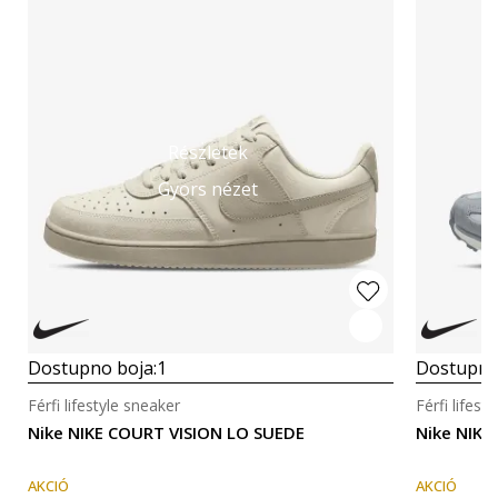
Részletek
Gyors nézet
Dostupno boja:
1
Dostupno
Férfi lifestyle sneaker
Férfi lifest
Nike NIKE COURT VISION LO SUEDE
Nike NIKE
AKCIÓ
AKCIÓ