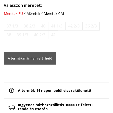
Válasszon méretet:
Méretek EU
Méretek
Méretek CM
37 1/3
38 2/3
40
41 1/3
42 2/3
36 2/3
38
39 1/3
40 2/3
42
A termék már nem elérhető
A termék 14 napon belül visszaküldhető
Ingyenes házhozszállítás 30000 Ft feletti
rendelés esetén