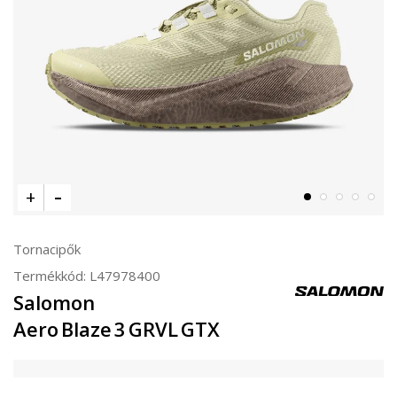
Tornacipők
Termékkód:
L47978400
Salomon
Aero Blaze 3 GRVL GTX