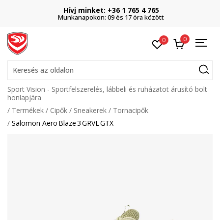
Hívj minket: +36 1 765 4 765
Munkanapokon: 09 és 17 óra között
0
0
Keresés az oldalon
Sport Vision - Sportfelszerelés, lábbeli és ruházatot árusító bolt
honlapjára
Termékek
Cipők
Sneakerek
Tornacipők
Salomon Aero Blaze 3 GRVL GTX