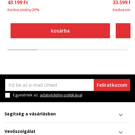
43.199
Ft
33.599
Ft
Kedvezmény
20
%
Kedvezmén
kosárba
Feliratkozom
Egyetértek az
adatvédelmi politikával
Segítség a vásárlásban
Vevőszolgálat