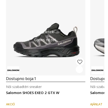
Részletek
Gyors nézet
Dostupno boja:
1
Dostupno
Női szabadtéri sneaker
Női szabadt
Salomon SHOES EXEO 2 GTX W
Salomon 
AKCIÓ
AJÁNLAT