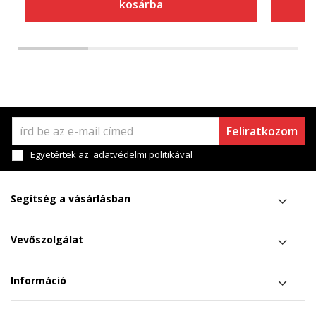
kosárba
Feliratkozom
Egyetértek az
adatvédelmi politikával
Segítség a vásárlásban
Vevőszolgálat
Információ