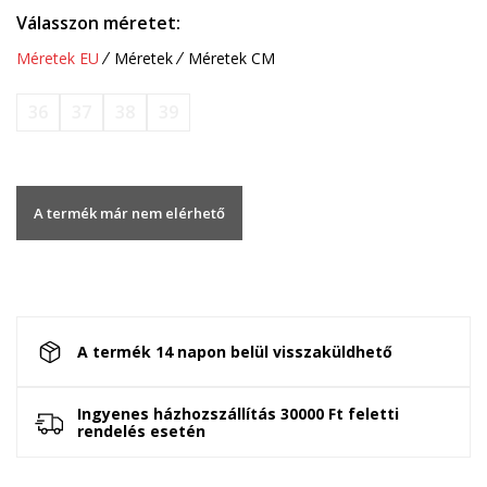
Válasszon méretet:
Méretek EU
Méretek
Méretek CM
36
37
38
39
A termék már nem elérhető
A termék 14 napon belül visszaküldhető
Ingyenes házhozszállítás 30000 Ft feletti
rendelés esetén