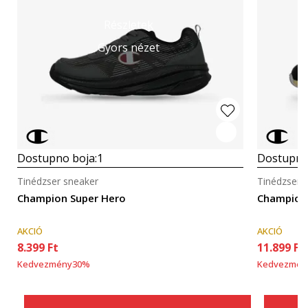
Részletek
Gyors nézet
Dostupno boja:
1
Dostupno
Tinédzser sneaker
Tinédzser 
Champion Super Hero
Champion
AKCIÓ
AKCIÓ
8.399
Ft
11.899
Ft
Kedvezmény
30
%
Kedvezmén