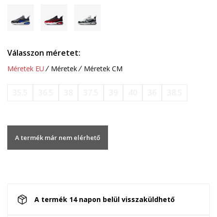
Válasszon méretet:
Méretek EU
Méretek
Méretek CM
35.5
36.5
38
37.5
39
40
36
38.5
A termék már nem elérhető
A termék 14 napon belül visszaküldhető