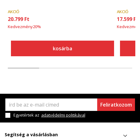
AKCIÓ
AKCIÓ
20.799
Ft
17.599
Ft
Kedvezmény
20
%
Kedvezmén
kosárba
Feliratkozom
Egyetértek az
adatvédelmi politikával
Segítség a vásárlásban