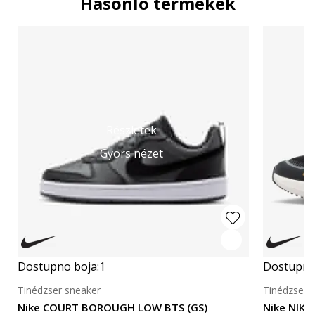
Hasonló termékek
Részletek
Gyors nézet
Dostupno boja:
1
Dostupno
Tinédzser sneaker
Tinédzser 
Nike COURT BOROUGH LOW BTS (GS)
Nike NIKE