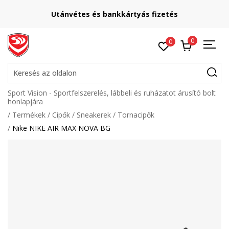
Utánvétes és bankkártyás fizetés
0
0
Keresés az oldalon
Sport Vision - Sportfelszerelés, lábbeli és ruházatot árusító bolt
honlapjára
Termékek
Cipők
Sneakerek
Tornacipők
Nike NIKE AIR MAX NOVA BG