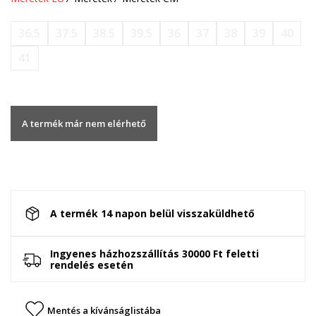
36.5
37.5
38.5
39.5
36
37
38
39
40
41
A termék már nem elérhető
A termék 14 napon belül visszaküldhető
Ingyenes házhozszállítás 30000 Ft feletti
rendelés esetén
Mentés a kívánságlistába