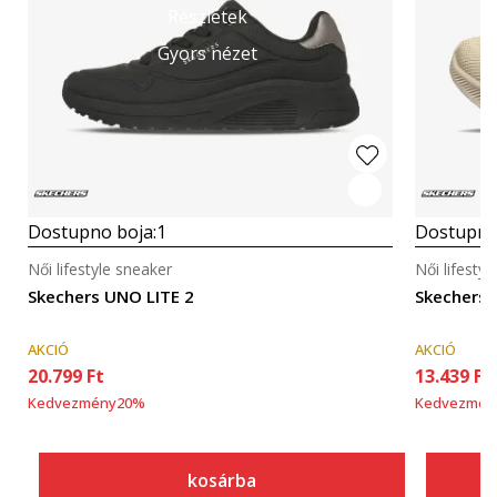
Részletek
Gyors nézet
Dostupno boja:
1
Dostupno
Női lifestyle sneaker
Női lifesty
Skechers UNO LITE 2
Skechers
AKCIÓ
AKCIÓ
20.799
Ft
13.439
Ft
Kedvezmény
20
%
Kedvezmén
kosárba