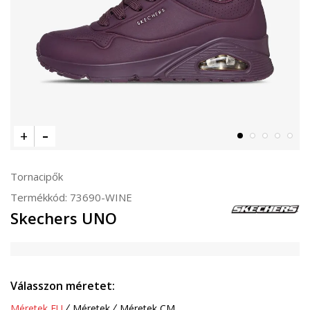
Tornacipők
Termékkód:
73690-WINE
Skechers UNO
Válasszon méretet:
Méretek EU
Méretek
Méretek CM