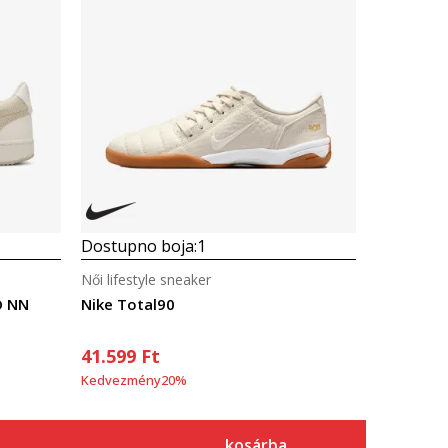
Dostupno boja:
1
Női lifestyle sneaker
O NN
Nike Total90
41.599
Ft
Kedvezmény
20
%
kosárba