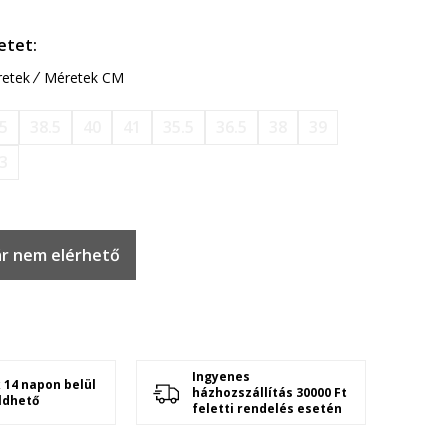
etet:
etek
Méretek CM
.5
38.5
40
41
35.5
36.5
38
39
3
r nem elérhető
Ingyenes
 14 napon belül
házhozszállítás 30000 Ft
ldhető
feletti rendelés esetén