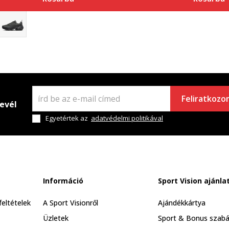
Feliratkozo
levél
Egyetértek az
adatvédelmi politikával
Információ
Sport Vision ajánla
feltételek
A Sport Visionről
Ajándékkártya
Üzletek
Sport & Bonus szabá