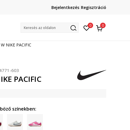
Lépj velünk kapcsolatba
Bejelentkezés
Regisztráció
online@sport-vision.hu
Mun
0
0
Keresés az oldalon
 W NIKE PACIFIC
4771-603
IKE PACIFIC
nböző színekben: