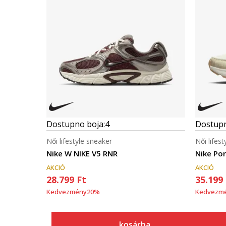
Dostupno boja:
4
Dostupn
Női lifestyle sneaker
Női lifes
Nike W NIKE V5 RNR
Nike Por
AKCIÓ
AKCIÓ
28.799
Ft
35.199
Kedvezmény
20
%
Kedvezm
kosárba