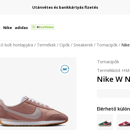
Utánvétes és bankkártyás fizetés
k
Nike
adidas
ító bolt honlapjára
Termékek
Cipők
Sneakerek
Tornacipők
Nike
Tornacipők
Termékkód:
HM
Nike W N
Elérhető külö