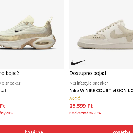
o boja:
2
Dostupno boja:
1
tyle sneaker
Női lifestyle sneaker
tal
Nike W NIKE COURT VISION L
AKCIÓ
Ft
25.599
Ft
ény
20
%
Kedvezmény
20
%
kosárba
kosárba