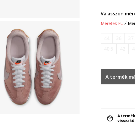
Válasszon mér
Méretek EU
Mér
44
36
37
40.5
42
4
A termék má
A termék
visszakü