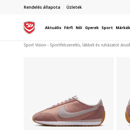
elünkre!
Rendelés állapota
Üzletek
Szállítás Magyarország területén
óinknak
Aktuális
Férfi
Női
Gyerek
Sport
Márká
Sport Vision - Sportfelszerelés, lábbeli és ruházatot árus