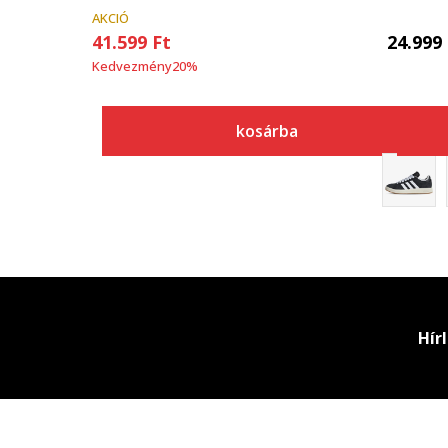
AKCIÓ
41.599
Ft
24.999
Kedvezmény
20
%
kosárba
Hír