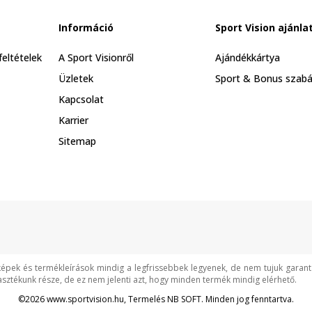
Információ
Sport Vision ajánla
feltételek
A Sport Visionről
Ajándékkártya
Üzletek
Sport & Bonus szabá
Kapcsolat
Karrier
Sitemap
képek és termékleírások mindig a legfrissebbek legyenek, de nem tujuk garan
asztékunk része, de ez nem jelenti azt, hogy minden termék mindig elérhető.
©2026
www.sportvision.hu
, Termelés
NB SOFT
. Minden jog fenntartva.