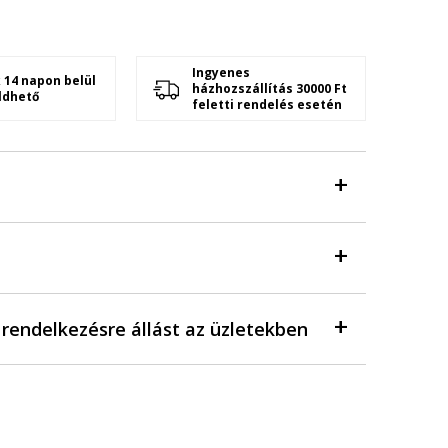
Ingyenes
 14 napon belül
házhozszállítás 30000 Ft
ldhető
feletti rendelés esetén
a rendelkezésre állást az üzletekben