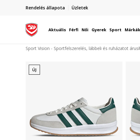
elünkre!
Rendelés állapota
Üzletek
Szállítás Magyarország területén
óinknak
Aktuális
Férfi
Női
Gyerek
Sport
Márká
Sport Vision - Sportfelszerelés, lábbeli és ruházatot árus
ÚJ