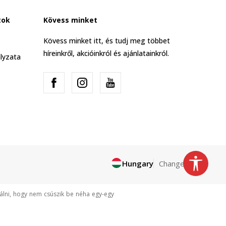
tok
Kövess minket
Kövess minket itt, és tudj meg többet
híreinkről, akcióinkról és ajánlatainkról.
lyzata
Hungary
Change
tálni, hogy nem csúszik be néha egy-egy