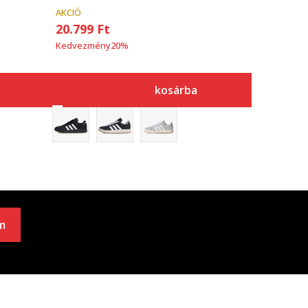
AKCIÓ
20.799
Ft
Kedvezmény
20
%
kosárba
m