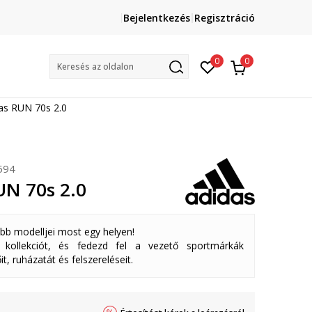
Lépj velünk kapcsolatba
Bejelentkezés
Regisztráció
online@sport-vision.hu
Mun
0
0
Keresés az oldalon
as RUN 70s 2.0
594
UN 70s 2.0
abb modelljei most egy helyen!
ollekciót, és fedezd fel a vezető sportmárkák
it, ruházatát és felszereléseit.