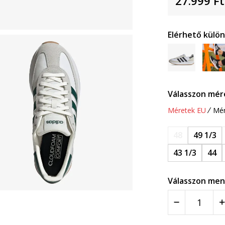
27.999
Ft
Elérhető külö
Válasszon mér
Méretek EU
Mér
48
49 1/3
43 1/3
44
Válasszon men