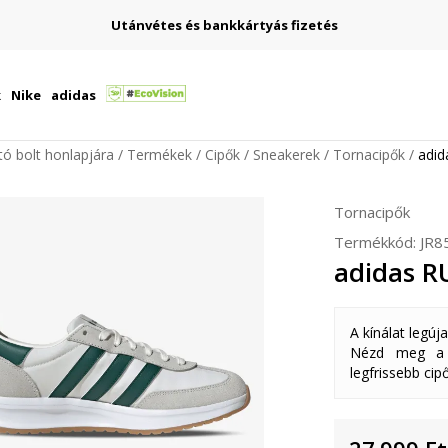
Utánvétes és bankkártyás fizetés
k
Nike
adidas
ító bolt honlapjára
Termékek
Cipők
Sneakerek
Tornacipők
adid
Tornacipők
Termékkód:
JR8
adidas R
A kínálat legúj
Nézd meg a k
legfrissebb cipő