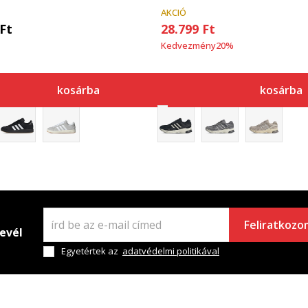
AKCIÓ
Ft
28.799
Ft
Kedvezmény
20
%
kosárba
kosárba
Feliratkozo
levél
Egyetértek az
adatvédelmi politikával