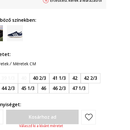
Értesítést kérek a leárazásról
nböző színekben:
etet:
etek
Méretek CM
39 1/3
40
40 2/3
41 1/3
42
42 2/3
44 2/3
45 1/3
46
46 2/3
47 1/3
nyiséget:
Kosárhoz ad
Válaszd ki a kívánt méretet