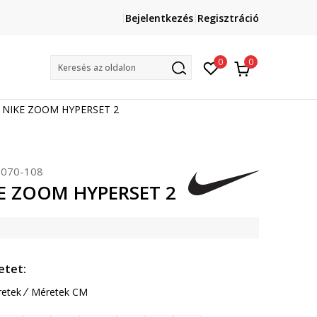
Lépj velünk kapcsolatba
Bejelentkezés
Regisztráció
online@sport-vision.hu
Mun
0
0
Keresés az oldalon
e NIKE ZOOM HYPERSET 2
070-108
KE ZOOM HYPERSET 2
etet:
etek
Méretek CM