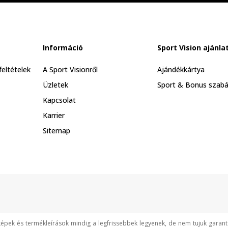
Információ
Sport Vision ajánla
feltételek
A Sport Visionről
Ajándékkártya
Üzletek
Sport & Bonus szabá
Kapcsolat
Karrier
Sitemap
képek és termékleírások mindig a legfrissebbek legyenek, de nem tujuk garan