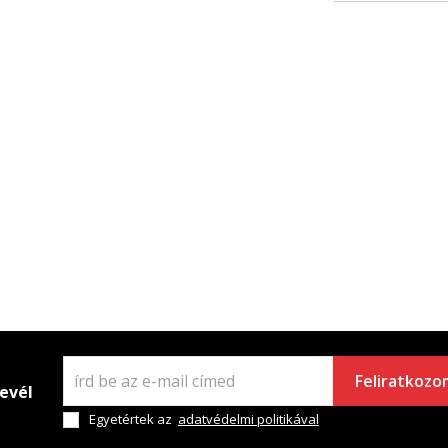
Feliratkozo
levél
Egyetértek az
adatvédelmi politikával