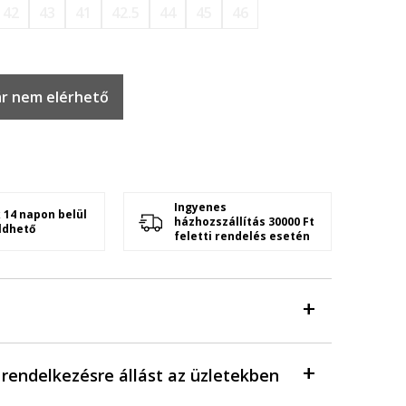
42
43
41
42.5
44
45
46
r nem elérhető
Ingyenes
 14 napon belül
házhozszállítás 30000 Ft
ldhető
feletti rendelés esetén
a rendelkezésre állást az üzletekben