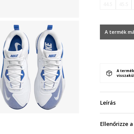
44.5
45.5
A termék má
A termék
visszakü
Leírás
Ellenőrizze 