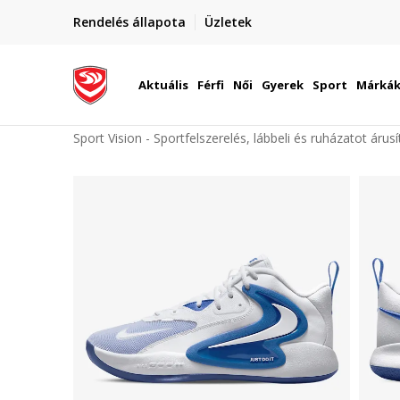
elünkre!
Rendelés állapota
Üzletek
Szállítás Magyarország területén
óinknak
Aktuális
Férfi
Női
Gyerek
Sport
Márká
Sport Vision - Sportfelszerelés, lábbeli és ruházatot árus