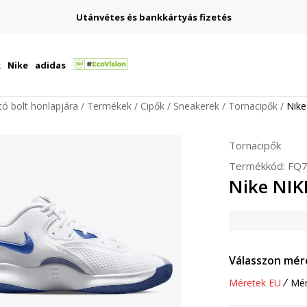
Utánvétes és bankkártyás fizetés
k
Nike
adidas
ító bolt honlapjára
Termékek
Cipők
Sneakerek
Tornacipők
Nik
Tornacipők
Termékkód:
FQ7
Nike NI
Válasszon mér
Méretek EU
Mér