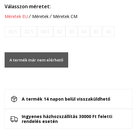
Válasszon méretet:
Méretek EU
Méretek
Méretek CM
40.5
42.5
44.5
42
43
44
45
46
A termék már nem elérhető
A termék 14 napon belül visszaküldhető
Ingyenes házhozszállítás 30000 Ft feletti
rendelés esetén