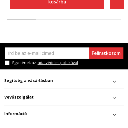
kosárba
Feliratkozom
Egyetértek az
adatvédelmi politikával
Segítség a vásárlásban
Vevőszolgálat
Információ