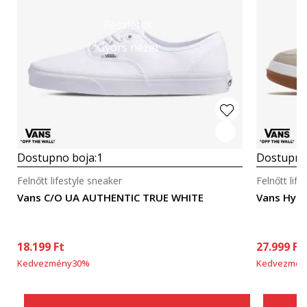
Részletek
Gyors nézet
Dostupno boja:
1
Dostupno
Felnőtt lifestyle sneaker
Felnőtt life
Vans C/O UA AUTHENTIC TRUE WHITE
Vans Hyla
18.199
Ft
27.999
Ft
Kedvezmény
30
%
Kedvezmén