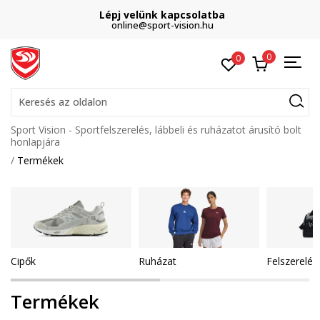
Lépj velünk kapcsolatba
online@sport-vision.hu
0
0
Keresés az oldalon
Sport Vision - Sportfelszerelés, lábbeli és ruházatot árusító bolt
honlapjára
Termékek
Cipők
Ruházat
Felszerelés
Termékek