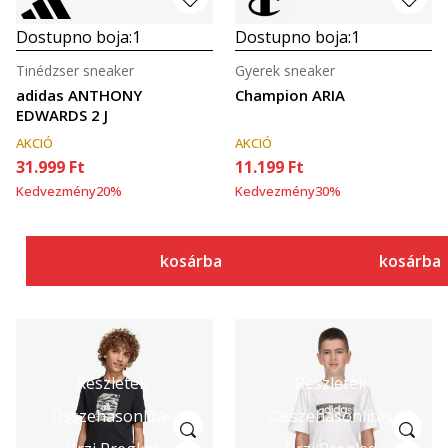
Dostupno boja:
1
Dostupno boja:
1
Tinédzser sneaker
Gyerek sneaker
adidas ANTHONY
Champion ARIA
EDWARDS 2 J
AKCIÓ
AKCIÓ
31.999
Ft
11.199
Ft
Kedvezmény
20
%
Kedvezmény
30
%
kosárba
kosárba
Részletek
Részletek
Összehasonlítás
Összehasonlítás