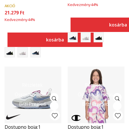
Kedvezmény
44
%
AKCIÓ
21.279
Ft
Kedvezmény
44
%
kosárba
kosárba
Részletek
Részletek
Összehasonlítás
Összehasonlítás
Brzi Pregled
Brzi Pregled
Dostupno boja:
1
Dostupno boja:
1