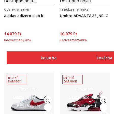
Dostupno boja:
1
Dostupno boja:
1
Gyerek sneaker
Tinédzser sneaker
adidas adizero club k
Umbro ADVANTAGE JNR IC
14.079
Ft
10.079
Ft
Kedvezmény
20
%
Kedvezmény
40
%
kosárba
kosárba
UTOLSÓ
UTOLSÓ
DARABOK
DARABOK
Részletek
Részletek
Összehasonlítás
Összehasonlítás
Brzi Pregled
Brzi Pregled