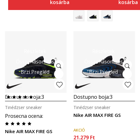
kosárba
kosárba
Részletek
Részletek
Összehasonlítás
Összehasonlítás
Brzi Pregled
Brzi Pregled
Dostupno boja:
3
Dostupno boja:
3
Tinédzser sneaker
Tinédzser sneaker
Nike AIR MAX FIRE GS
Prosecna ocena
:
AKCIÓ
Nike AIR MAX FIRE GS
21.279
Ft