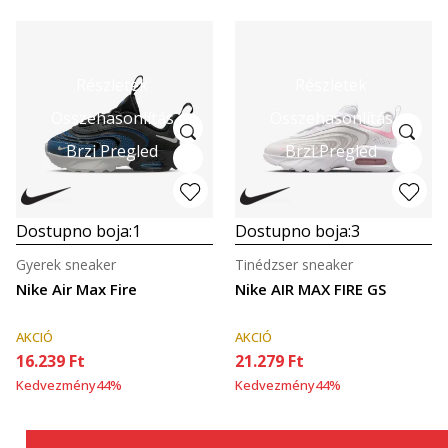
Részletek
Részletek
Összehasonlítás
Összehasonlítás
Brzi Pregled
Brzi Pregled
Dostupno boja:
1
Dostupno boja:
3
Gyerek sneaker
Tinédzser sneaker
Nike Air Max Fire
Nike AIR MAX FIRE GS
AKCIÓ
AKCIÓ
16.239
Ft
21.279
Ft
Kedvezmény
44
%
Kedvezmény
44
%