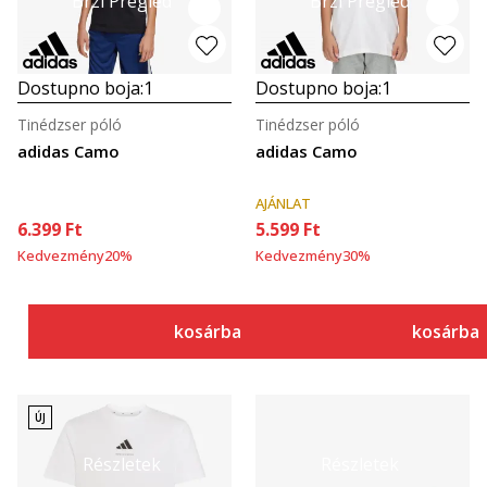
Brzi Pregled
Brzi Pregled
Dostupno boja:
1
Dostupno boja:
1
Tinédzser póló
Tinédzser póló
adidas Camo
adidas Camo
AJÁNLAT
6.399
Ft
5.599
Ft
Kedvezmény
20
%
Kedvezmény
30
%
kosárba
kosárba
ÚJ
Részletek
Részletek