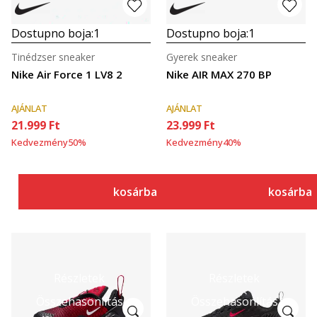
Dostupno boja:
1
Dostupno boja:
1
Tinédzser sneaker
Gyerek sneaker
Nike Air Force 1 LV8 2
Nike AIR MAX 270 BP
AJÁNLAT
AJÁNLAT
21.999
Ft
23.999
Ft
Kedvezmény
50
%
Kedvezmény
40
%
kosárba
kosárba
Részletek
Részletek
Összehasonlítás
Összehasonlítás