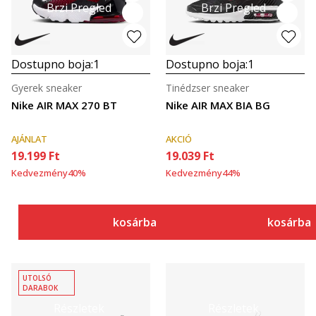
Brzi Pregled
Brzi Pregled
Dostupno boja:
1
Dostupno boja:
1
Gyerek sneaker
Tinédzser sneaker
Nike AIR MAX 270 BT
Nike AIR MAX BIA BG
AJÁNLAT
AKCIÓ
19.199
Ft
19.039
Ft
Kedvezmény
40
%
Kedvezmény
44
%
kosárba
kosárba
UTOLSÓ
DARABOK
Részletek
Részletek