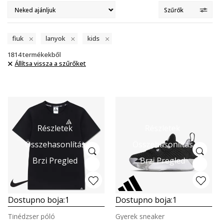
Szűrők
fiuk
lanyok
kids
1814
termékekből
Állítsa vissza a szűrőket
Részletek
Részletek
Összehasonlítás
Összehasonlítás
Brzi Pregled
Brzi Pregled
Dostupno boja:
1
Dostupno boja:
1
Tinédzser póló
Gyerek sneaker