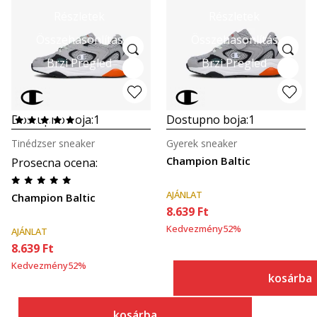
Részletek
Részletek
Összehasonlítás
Összehasonlítás
Brzi Pregled
Brzi Pregled
Dostupno boja:
1
Dostupno boja:
1
Tinédzser sneaker
Gyerek sneaker
Champion Baltic
Prosecna ocena
:
AJÁNLAT
Champion Baltic
8.639
Ft
Kedvezmény
52
%
AJÁNLAT
8.639
Ft
Kedvezmény
52
%
kosárba
kosárba