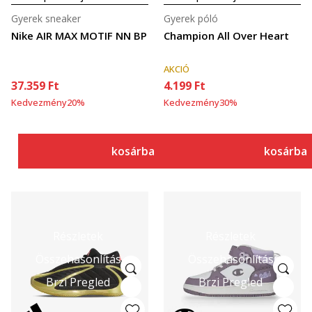
Gyerek sneaker
Gyerek póló
Nike AIR MAX MOTIF NN BP
Champion All Over Heart
AKCIÓ
37.359
Ft
4.199
Ft
Kedvezmény
20
%
Kedvezmény
30
%
kosárba
kosárba
Részletek
Részletek
Összehasonlítás
Összehasonlítás
Brzi Pregled
Brzi Pregled