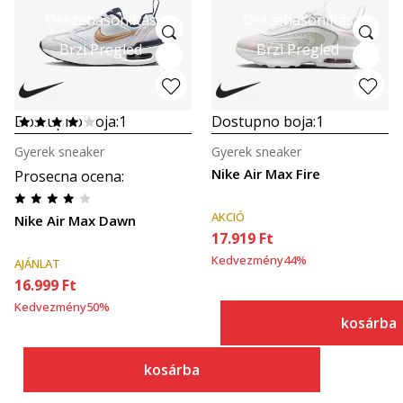
Összehasonlítás
Összehasonlítás
Brzi Pregled
Brzi Pregled
Dostupno boja:
1
Dostupno boja:
1
Gyerek sneaker
Gyerek sneaker
Nike Air Max Fire
Prosecna ocena
:
AKCIÓ
Nike Air Max Dawn
17.919
Ft
Kedvezmény
44
%
AJÁNLAT
16.999
Ft
Kedvezmény
50
%
kosárba
kosárba