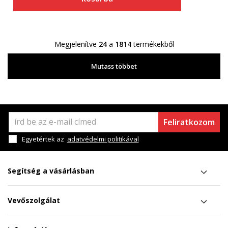
Megjelenítve
24
a
1814
termékekből
Mutass többet
Feliratkozom
Egyetértek az
adatvédelmi politikával
Segítség a vásárlásban
Vevőszolgálat