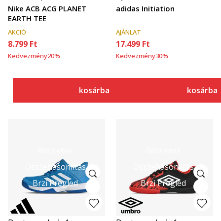
Nike ACB ACG PLANET
adidas Initiation
EARTH TEE
AKCIÓ
AJÁNLAT
8.799
Ft
17.499
Ft
Kedvezmény
20
%
Kedvezmény
30
%
kosárba
kosárba
Részletek
Részletek
Összehasonlítás
Összehasonlítás
Brzi Pregled
Brzi Pregled