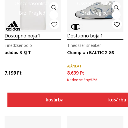
Összehasonlítás
Összehasonlítás
Brzi Pregled
Brzi Pregled
Dostupno boja:
1
Dostupno boja:
1
Tinédzser póló
Tinédzser sneaker
adidas B SJ T
Champion BALTIC 2 GS
AJÁNLAT
7.199
Ft
8.639
Ft
Kedvezmény
52
%
kosárba
kosárba