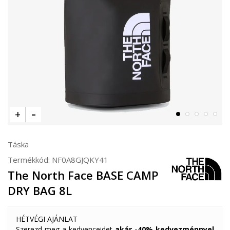
Táska
Termékkód:
NF0A8GJQKY41
The North Face BASE CAMP
DRY BAG 8L
HÉTVÉGI AJÁNLAT
Szerezd meg a kedvenceidet
akár -40% kedvezménnyel