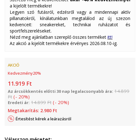
a kijelölt termékekre!
Legyen szó futásról, edzésről vagy a mindennapi aktív
pillanatokról, kínálatunkban megtalálod az új szezon
kedvenceit: sneakereket, technikai ruházatot és
sportfelszereléseket.
Nézd meg ajánlatban szereplő összes terméket
itt!
Az akció a kijelölt termékekre érvényes 2026.08.10-ig.
AKCIÓ
Kedvezmény
20
%
11.919
Ft
14.899
Az árcsökkentés előtti 30 nap legalacsonyabb ára:
Ft
(
-
20
%
)
14.899
Ft
(
-
20
%
)
Eredeti ár:
Megtakarítás:
2.980
Ft
Értesítést kérek a leárazásról
Válasszon méretet: