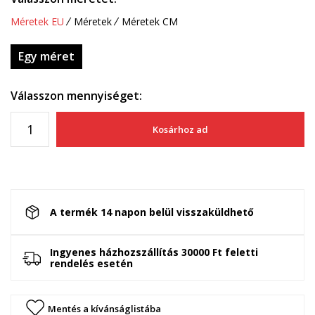
Méretek EU
Méretek
Méretek CM
Egy méret
Válasszon mennyiséget:
Kosárhoz ad
A termék 14 napon belül visszaküldhető
Ingyenes házhozszállítás 30000 Ft feletti
rendelés esetén
Mentés a kívánságlistába