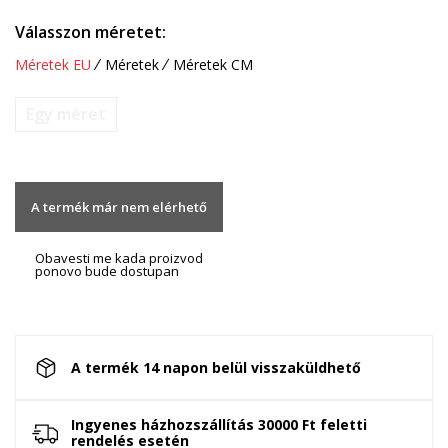
Válasszon méretet:
Méretek EU
Méretek
Méretek CM
Egy méret
A termék már nem elérhető
Obavesti me kada proizvod
ponovo bude dostupan
A termék 14 napon belül visszaküldhető
Ingyenes házhozszállítás 30000 Ft feletti
rendelés esetén