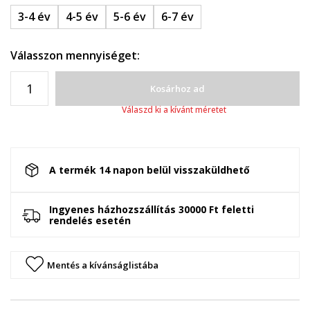
3-4 év
4-5 év
5-6 év
6-7 év
Válasszon mennyiséget:
Kosárhoz ad
Válaszd ki a kívánt méretet
A termék 14 napon belül visszaküldhető
Ingyenes házhozszállítás 30000 Ft feletti
rendelés esetén
Mentés a kívánságlistába