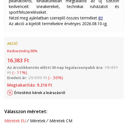
pillanatokról, kínálatunkban megtalálod az új szezon
kedvenceit: sneakereket, technikai ruházatot és
sportfelszereléseket.
Nézd meg ajánlatban szereplő összes terméket
itt!
Az akció a kijelölt termékekre érvényes 2026.08.10-ig.
AKCIÓ
Kedvezmény
36
%
16.383
Ft
18.431
Az árcsökkentés előtti 30 nap legalacsonyabb ára:
Ft
(
-
11
%
)
25.599
Ft
(
-
36
%
)
Eredeti ár:
Megtakarítás:
9.216
Ft
Értesítést kérek a leárazásról
Válasszon méretet:
Méretek EU
Méretek
Méretek CM