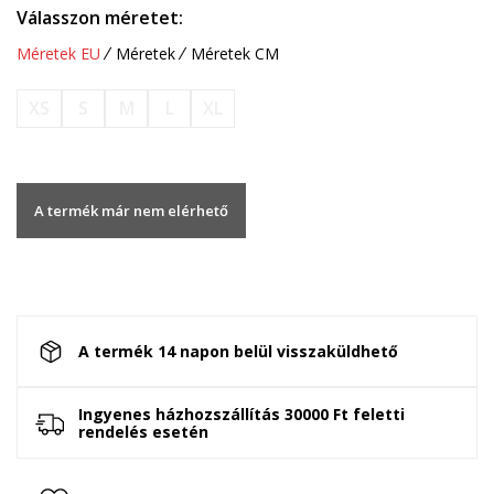
Válasszon méretet:
Méretek EU
Méretek
Méretek CM
XS
S
M
L
XL
A termék már nem elérhető
A termék 14 napon belül visszaküldhető
Ingyenes házhozszállítás 30000 Ft feletti
rendelés esetén