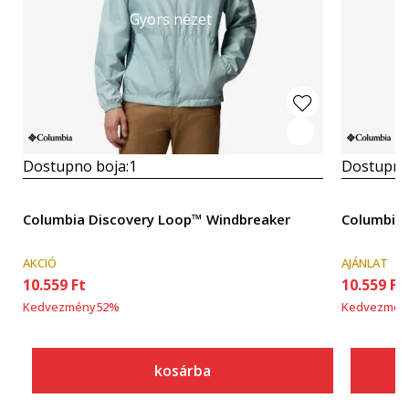
Gyors nézet
Dostupno boja:
1
Dostupno
Columbia Discovery Loop™ Windbreaker
Columbia 
AKCIÓ
AJÁNLAT
10.559
Ft
10.559
Ft
Kedvezmény
52
%
Kedvezmén
kosárba