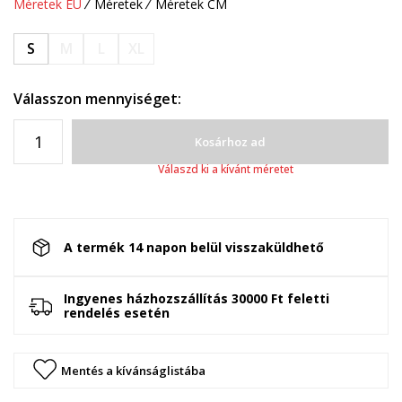
Méretek EU
Méretek
Méretek CM
S
M
L
XL
Válasszon mennyiséget:
Kosárhoz ad
Válaszd ki a kívánt méretet
A termék 14 napon belül visszaküldhető
Ingyenes házhozszállítás 30000 Ft feletti
rendelés esetén
Mentés a kívánságlistába