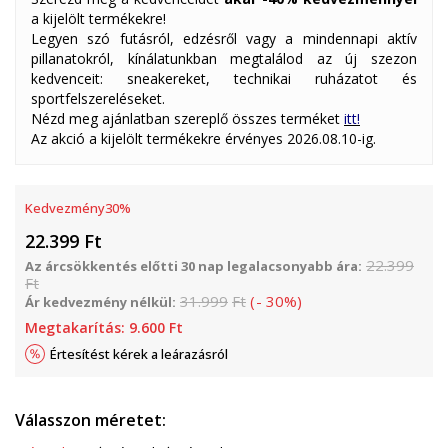
a kijelölt termékekre!
Legyen szó futásról, edzésről vagy a mindennapi aktív
pillanatokról, kínálatunkban megtalálod az új szezon
kedvenceit: sneakereket, technikai ruházatot és
sportfelszereléseket.
Nézd meg ajánlatban szereplő összes terméket
itt!
Az akció a kijelölt termékekre érvényes 2026.08.10-ig.
Kedvezmény
30
%
22.399
Ft
22.399
Az árcsökkentés előtti 30 nap legalacsonyabb ára:
Ft
31.999
Ft
(
-
30
%
)
Ár kedvezmény nélkül:
Megtakarítás:
9.600
Ft
Értesítést kérek a leárazásról
Válasszon méretet: