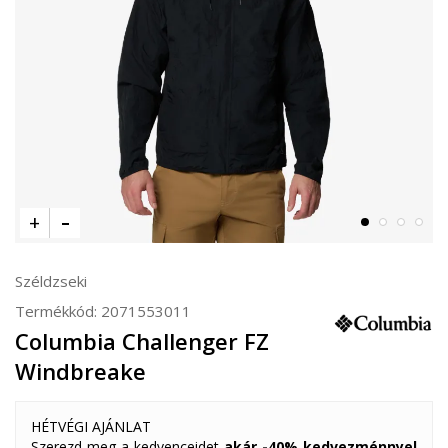
Széldzseki
Termékkód:
2071553011
Columbia Challenger FZ
Windbreake
HÉTVÉGI AJÁNLAT
Szerezd meg a kedvenceidet
akár -40% kedvezménnyel