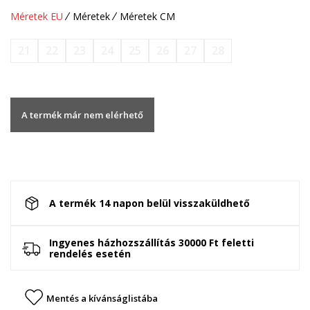
Méretek EU
Méretek
Méretek CM
21
22
23
24
25
26
27
28
A termék már nem elérhető
A termék 14 napon belül visszaküldhető
Ingyenes házhozszállítás 30000 Ft feletti
rendelés esetén
Mentés a kívánságlistába