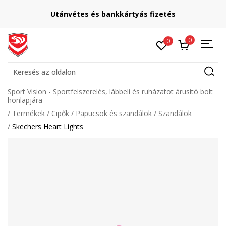
Utánvétes és bankkártyás fizetés
0
0
Keresés az oldalon
Sport Vision - Sportfelszerelés, lábbeli és ruházatot árusító bolt
honlapjára
Termékek
Cipők
Papucsok és szandálok
Szandálok
Skechers Heart Lights