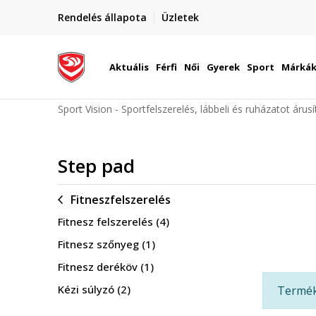
elünkre!
Rendelés állapota
Üzletek
Szállítás Magyarország területén
óinknak
Aktuális
Férfi
Női
Gyerek
Sport
Márká
Sport Vision - Sportfelszerelés, lábbeli és ruházatot árus
Step pad
Fitneszfelszerelés
Fitnesz felszerelés
(4)
Fitnesz szőnyeg
(1)
Fitnesz deréköv
(1)
Kézi súlyzó
(2)
Termék 