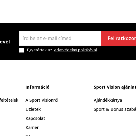
Feliratkozo
levél
Egyetértek az
adatvédelmi politikával
Információ
Sport Vision ajánla
feltételek
A Sport Visionről
Ajándékkártya
Üzletek
Sport & Bonus szabá
Kapcsolat
Karrier