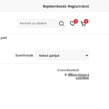
Lépj velünk kapcsolatba
Bejelentkezés
Regisztráció
online@sport-vision.hu
Mun
0
0
Keresés az oldalon
 pad
Szortírozás
0
termékekből
Állítsa vissza a
szűrőket