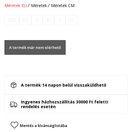
Méretek EU
Méretek
Méretek CM
2XS
XS
S
M
L
XL
A termék már nem elérhető
A termék 14 napon belül visszaküldhető
Ingyenes házhozszállítás 30000 Ft feletti
rendelés esetén
Mentés a kívánságlistába