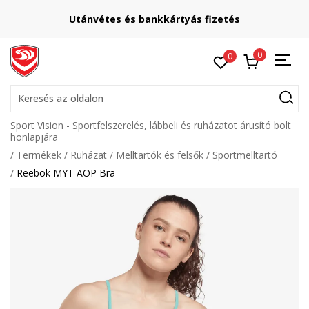
Utánvétes és bankkártyás fizetés
0
0
Keresés az oldalon
Sport Vision - Sportfelszerelés, lábbeli és ruházatot árusító bolt
honlapjára
Termékek
Ruházat
Melltartók és felsők
Sportmelltartó
Reebok MYT AOP Bra