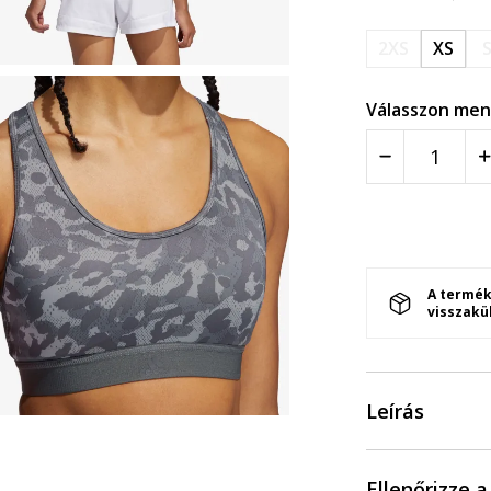
2XS
XS
Válasszon men
A termék
visszakü
Leírás
Ellenőrizze 