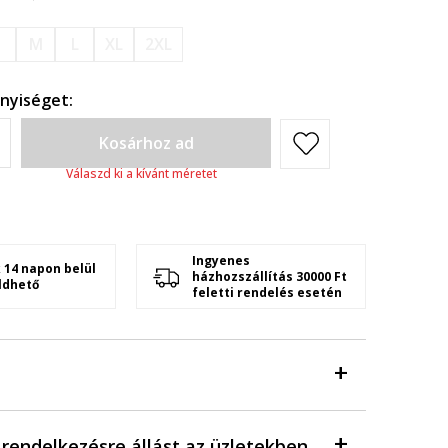
S
M
L
XL
2XL
nyiséget:
Kosárhoz ad
Válaszd ki a kívánt méretet
Ingyenes
 14 napon belül
házhozszállítás 30000 Ft
ldhető
feletti rendelés esetén
a rendelkezésre állást az üzletekben