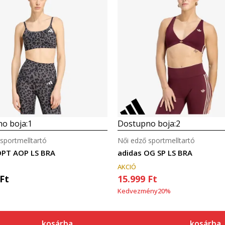
o boja:
1
Dostupno boja:
2
sportmelltartó
Női edző sportmelltartó
OPT AOP LS BRA
adidas OG SP LS BRA
AKCIÓ
Ft
15.999
Ft
Kedvezmény
20
%
kosárba
kosárba