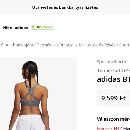
Utánvétes és bankkártyás fizetés
k
Nike
adidas
ító bolt honlapjára
Termékek
Ruházat
Melltartók és felsők
Sport
Sportmelltartó
Termékkód:
GP
adidas B
9.599
Ft
Válasszon mér
Méretek EU
Mér