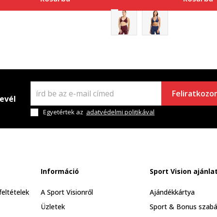
Feliratkozo
levél
Egyetértek az
adatvédelmi politikával
Információ
Sport Vision ajánla
feltételek
A Sport Visionről
Ajándékkártya
Üzletek
Sport & Bonus szabá