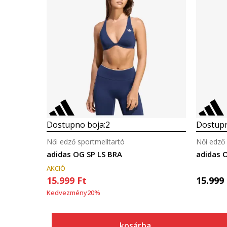
Dostupno boja:
2
Dostupn
Női edző sportmelltartó
Női edző 
adidas OG SP LS BRA
adidas 
AKCIÓ
15.999
Ft
15.999
Kedvezmény
20
%
kosárba