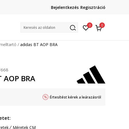
Lépj velünk kapcsolatba
Bejelentkezés
Regisztráció
online@sport-vision.hu
Mun
0
0
Keresés az oldalon
melltartó
adidas BT AOP BRA
7668
T AOP BRA
Értesítést kérek a leárazásról
etet:
etek
Méretek CM