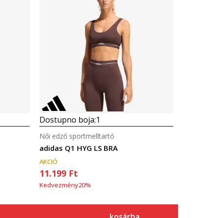
Dostupno boja:
1
Női edző sportmelltartó
adidas Q1 HYG LS BRA
AKCIÓ
11.199
Ft
Kedvezmény
20
%
kosárba