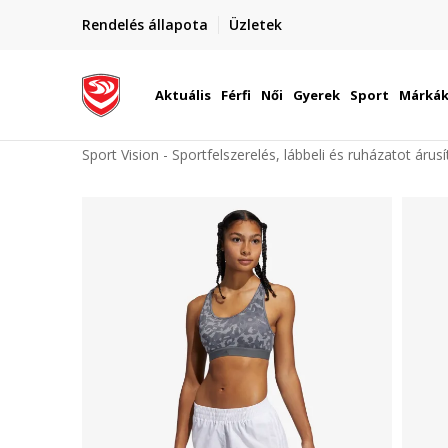
elünkre!
Rendelés állapota
Üzletek
Szállítás Magyarország területén
óinknak
Aktuális
Férfi
Női
Gyerek
Sport
Márká
Sport Vision - Sportfelszerelés, lábbeli és ruházatot árus