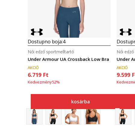
Dostupno boja:
4
Dostupn
Női edző sportmelltartó
Női edző 
Under Armour UA Crossback Low Bra
Under A
AKCIÓ
AKCIÓ
6.719
Ft
9.599
F
Kedvezmény
52
%
Kedvezm
kosárba