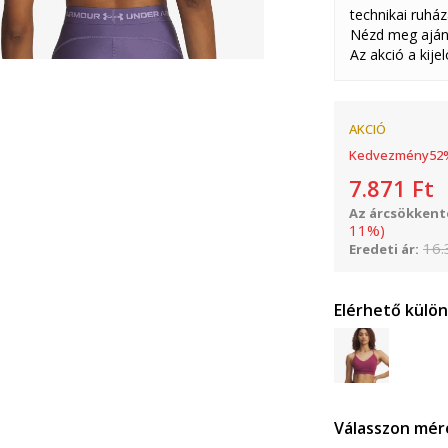
technikai ruház
Nézd meg aján
Az akció a kije
AKCIÓ
Kedvezmény
52
7.871
Ft
Az árcsökkenté
11
%
)
16.
Eredeti ár:
Elérhető külö
Válasszon mér