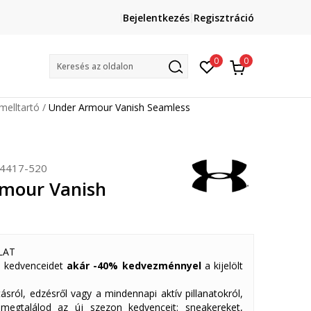
atkozz fel hírlevelünkre!
Szállítás Magyarország
Bejelentkezés
Regisztráció
mény regisztrálóinknak
0
0
Keresés az oldalon
melltartó
Under Armour Vanish Seamless
4417-520
mour Vanish
LAT
 kedvenceidet
akár -40% kedvezménnyel
a kijelölt
ásról, edzésről vagy a mindennapi aktív pillanatokról,
 megtalálod az új szezon kedvenceit: sneakereket,