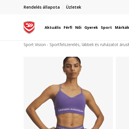
Jogi személ
Rendelés állapota
Üzletek
Csere és visszatérítési információk
Aktuális
Férfi
Női
Gyerek
Sport
Márká
Sport Vision - Sportfelszerelés, lábbeli és ruházatot árus