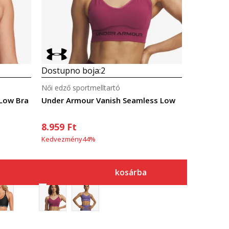
Dostupno boja:
2
Női edző sportmelltartó
Low Bra
Under Armour Vanish Seamless Low
8.959
Ft
Kedvezmény
44
%
kosárba