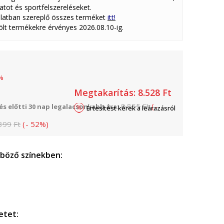
atot és sportfelszereléseket.
latban szereplő összes terméket
itt!
lölt termékekre érvényes 2026.08.10-ig.
%
Megtakarítás:
8.528
Ft
8.855
Ft
(
-
s előtti 30 nap legalacsonyabb ára:
Értesítést kérek a leárazásról
399
Ft
(
-
52
%
)
nböző színekben:
etet: