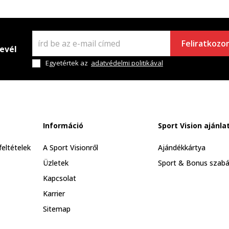
Feliratkozo
levél
Egyetértek az
adatvédelmi politikával
Információ
Sport Vision ajánla
feltételek
A Sport Visionről
Ajándékkártya
Üzletek
Sport & Bonus szabá
Kapcsolat
Karrier
Sitemap