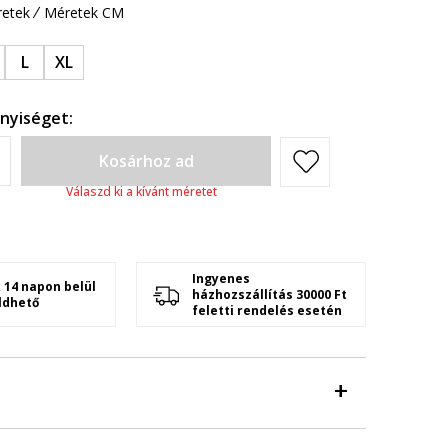
etek
Méretek CM
L
XL
nyiséget:
Kosárhoz ad
Válaszd ki a kívánt méretet
Ingyenes
 14 napon belül
házhozszállítás 30000 Ft
ldhető
feletti rendelés esetén