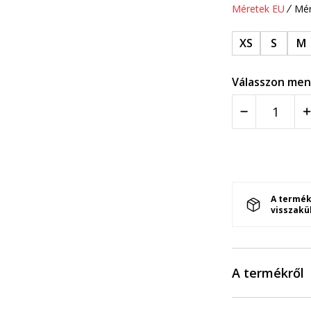
Méretek EU
Mér
XS
S
M
Válasszon men
A termék
visszakü
A termékről