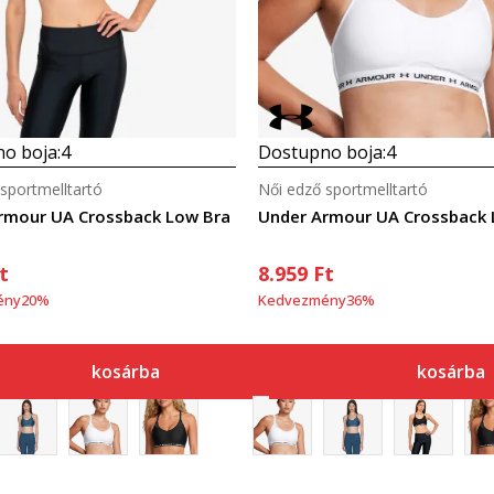
o boja:
4
Dostupno boja:
4
sportmelltartó
Női edző sportmelltartó
rmour UA Crossback Low Bra
Under Armour UA Crossback 
t
8.959
Ft
ény
20
%
Kedvezmény
36
%
kosárba
kosárba