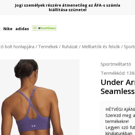
Regisztrálj és ir
yek részére átmenetileg az ÁFA-s számla
kiállítása szünetel
Ajándék kedvez
k
Nike
adidas
ító bolt honlapjára
Termékek
Ruházat
Melltartók és felsők
Sport
Sportmelltartó
Termékkód:
138
Under Ar
Seamless
HÉTVÉGI AJÁN
Szerezd meg a
termékekre!
Legyen szó fut
kínálatunkban