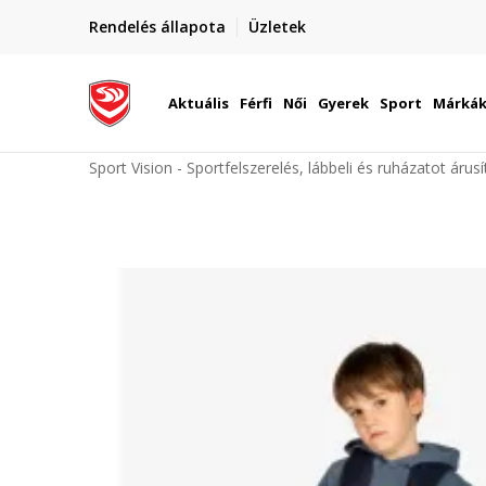
elünkre!
Rendelés állapota
Üzletek
Szállítás Magyarország területén
óinknak
Aktuális
Férfi
Női
Gyerek
Sport
Márká
Sport Vision - Sportfelszerelés, lábbeli és ruházatot árus