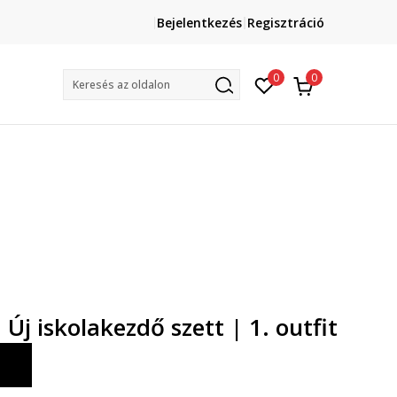
Lépj velünk kapcsolatba
Bejelentkezés
Regisztráció
online@sport-vision.hu
Mun
0
0
Keresés az oldalon
Új iskolakezdő szett | 1. outfit