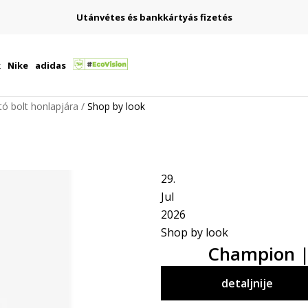
Utánvétes és bankkártyás fizetés
k
Nike
adidas
ító bolt honlapjára
Shop by look
29.
Jul
2026
Shop by look
Champion | 
detaljnije